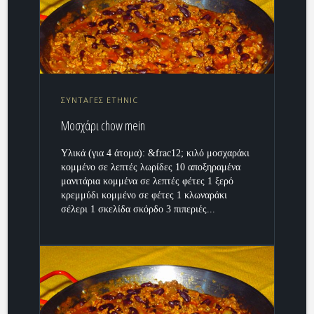
ΣΥΝΤΑΓΕΣ ETHNIC
Μοσχάρι chow mein
Υλικά (για 4 άτομα): &frac12; κιλό μοσχαράκι
κομμένο σε λεπτές λωρίδες 10 αποξηραμένα
μανιτάρια κομμένα σε λεπτές φέτες 1 ξερό
κρεμμύδι κομμένο σε φέτες 1 κλωναράκι
σέλερι 1 σκελίδα σκόρδο 3 πιπεριές...