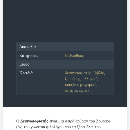
Δυσκολία
Κατηγορίες
Βιβλιοθήκη
Είδος
Κλειδιά
δειπνοσοφιστής
,
βιβλίο
,
ζουράρης
,
ελληνική
,
κουζίνα
,
μαγειρική
,
φαγητό
,
κριτική
O
Δειπνοσοφιστής
είναι μια σειρά άρθρων του Ζουράρι
(όχι του γνωστού φιλολόγου που τα ξέρει όλα, του