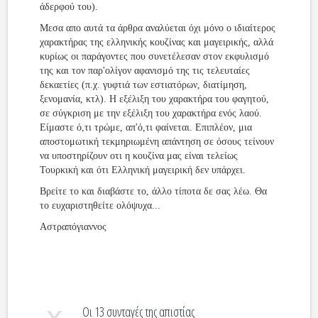
άδερφού του).
Μεσα απο αυτά τα άρθρα αναλύεται όχι μόνο ο ιδιαίτερος
χαρακτήρας της ελληνικής κουζίνας και μαγειρικής, αλλά
κυρίως οι παράγοντες που συνετέλεσαν στον εκφυλισμό
της και τον παρ'ολίγον αφανισμό της τις τελευταίες
δεκαετίες (π.χ. γυφτιά των εστιατόρων, διατίμηση,
ξενομανία, κτλ). H εξέλιξη του χαρακτήρα του φαγητού,
σε σύγκριση με την εξέλιξη του χαρακτήρα ενός λαού.
Είμαστε ό,τι τρώμε, απ'ό,τι φαίνεται. Επιπλέον, μια
αποστομωτική τεκμηριωμένη απάντηση σε όσους τείνουν
να υποστηρίζουν οτι η κουζίνα μας είναι τελείως
Τουρκική και ότι Ελληνική μαγειρική δεν υπάρχει.
Βρείτε το και διαβάστε το, άλλο τίποτα δε σας λέω. Θα
το ευχαριστηθείτε ολόψυχα...
Αστραπόγιαννος
Οι 13 συνταγές της απιστίας