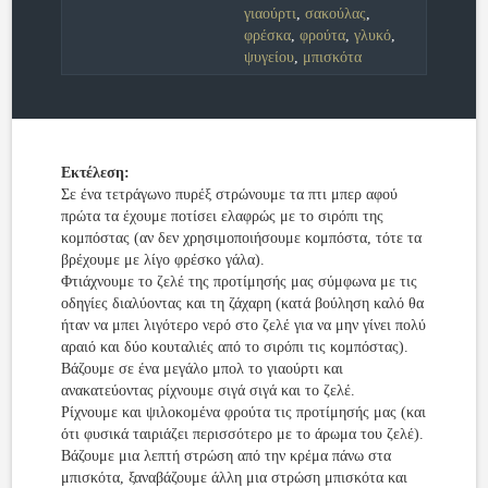
γιαούρτι
,
σακούλας
,
φρέσκα
,
φρούτα
,
γλυκό
,
ψυγείου
,
μπισκότα
Εκτέλεση:
Σε ένα τετράγωνο πυρέξ στρώνουμε τα πτι μπερ αφού
πρώτα τα έχουμε ποτίσει ελαφρώς με το σιρόπι της
κομπόστας (αν δεν χρησιμοποιήσουμε κομπόστα, τότε τα
βρέχουμε με λίγο φρέσκο γάλα).
Φτιάχνουμε το ζελέ της προτίμησής μας σύμφωνα με τις
οδηγίες διαλύοντας και τη ζάχαρη (κατά βούληση καλό θα
ήταν να μπει λιγότερο νερό στο ζελέ για να μην γίνει πολύ
αραιό και δύο κουταλιές από το σιρόπι τις κομπόστας).
Βάζουμε σε ένα μεγάλο μπολ το γιαούρτι και
ανακατεύοντας ρίχνουμε σιγά σιγά και το ζελέ.
Ρίχνουμε και ψιλοκομένα φρούτα τις προτίμησής μας (και
ότι φυσικά ταιριάζει περισσότερο με το άρωμα του ζελέ).
Βάζουμε μια λεπτή στρώση από την κρέμα πάνω στα
μπισκότα, ξαναβάζουμε άλλη μια στρώση μπισκότα και