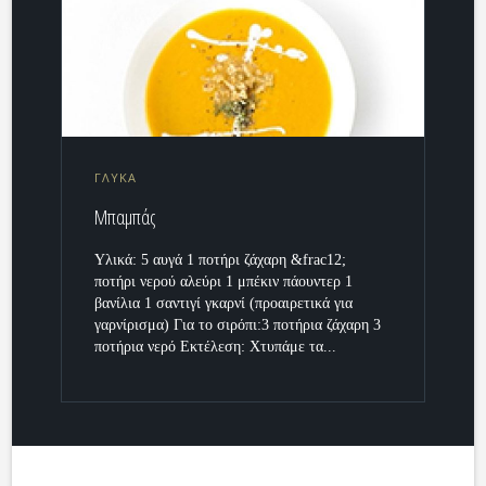
ΓΛΥΚΑ
Μπαμπάς
Υλικά: 5 αυγά 1 ποτήρι ζάχαρη &frac12;
ποτήρι νερού αλεύρι 1 μπέκιν πάουντερ 1
βανίλια 1 σαντιγί γκαρνί (προαιρετικά για
γαρνίρισμα) Για το σιρόπι:3 ποτήρια ζάχαρη 3
ποτήρια νερό Εκτέλεση: Χτυπάμε τα...