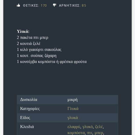
ΘΕΤΙΚΕΣ:
170
ΑΡΝΗΤΙΚΕΣ:
85
Υλικά:
2 πακέτα πτι μπερ
2 κουτιά ζελέ
1 κιλό γιαούρτι σακούλας
1 κουτ. σούπας ζάχαρη
1 κονσέρβα κομπόστα ή φρέσκα φρούτα
Δυσκολία
μικρή
Κατηγορίες
Γλυκά
Είδος
γλυκά
Κλειδιά
ελαφρύ
,
γλυκό
,
ζελέ
,
κομπόστα
,
πτι
,
μπερ
,