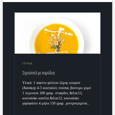
ΓΛΥΚΑ
Στρούντελ με καρύδια
Υλικά: 1 πακέτο φύλλου ζύμης κουρού
(Κανάκη) 4-5 κουταλιές σούπας βούτυρο χυμό
1 λεμονιού 100 γραμ. σταφίδες &frac12;
κουταλάκι κανέλα &frac12; κουταλάκι
γαρίφαλλο 4 μήλα 150 γραμ. χοντροτριμένα...