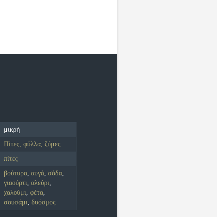
μικρή
Πίτες, φύλλα, ζύμες
πίτες
βούτυρο
,
αυγά
,
σόδα
,
γιαούρτι
,
αλεύρι
,
χαλούμι
,
φέτα
,
σουσάμι
,
δυόσμος