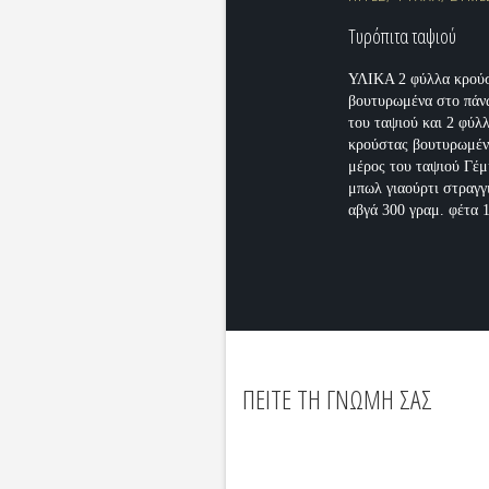
Τυρόπιτα ταψιού
ΥΛΙΚΑ 2 φύλλα κρού
βουτυρωμένα στο πάν
του ταψιού και 2 φύλ
κρούστας βουτυρωμέν
μέρος του ταψιού Γέμ
μπωλ γιαούρτι στραγγ
αβγά 300 γραμ. φέτα 1
ΠΕΙΤΕ ΤΗ ΓΝΩΜΗ ΣΑΣ