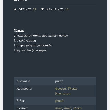
ΘΕΤΙΚΕΣ:
39
ΑΡΝΗΤΙΚΕΣ:
16
Υλικά:
2 κιλά ώριμα σύκα, προτιμητέα άσπρα
1/5 κιλό ζάχαρη
1 μικρή χούφτα γαρύφαλλο
λίγη βανίλια (ένα χαρτί)
Δυσκολία
μικρή
Κατηγορίες
Φρούτα
,
Γλυκά
,
Νηστίσιμα
Είδος
γλυκά
Κλειδιά
σύκα
,
σύκο
,
γλυκό
,