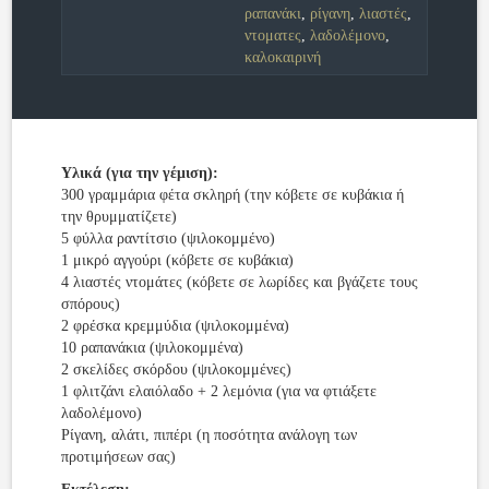
ραπανάκι
,
ρίγανη
,
λιαστές
,
ντοματες
,
λαδολέμονο
,
καλοκαιρινή
Υλικά (για την γέμιση):
300 γραμμάρια φέτα σκληρή (την κόβετε σε κυβάκια ή
την θρυμματίζετε)
5 φύλλα ραντίτσιο (ψιλοκομμένo)
1 μικρό αγγούρι (κόβετε σε κυβάκια)
4 λιαστές ντομάτες (κόβετε σε λωρίδες και βγάζετε τους
σπόρους)
2 φρέσκα κρεμμύδια (ψιλοκομμένα)
10 ραπανάκια (ψιλοκομμένα)
2 σκελίδες σκόρδου (ψιλοκομμένες)
1 φλιτζάνι ελαιόλαδο + 2 λεμόνια (για να φτιάξετε
λαδολέμονο)
Ρίγανη, αλάτι, πιπέρι (η ποσότητα ανάλογη των
προτιμήσεων σας)