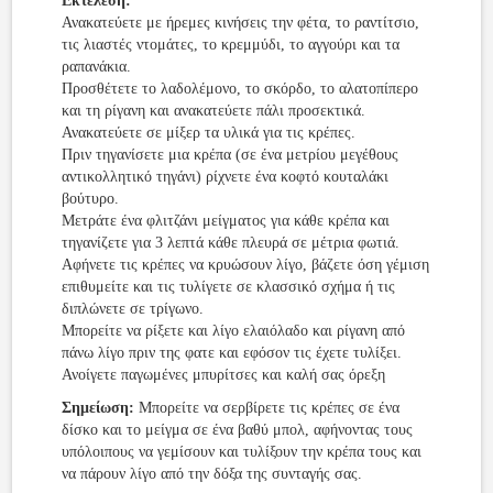
Εκτέλεση:
Ανακατεύετε με ήρεμες κινήσεις την φέτα, το ραντίτσιο,
τις λιαστές ντομάτες, το κρεμμύδι, το αγγούρι και τα
ραπανάκια.
Προσθέτετε το λαδολέμονο, το σκόρδο, το αλατοπίπερο
και τη ρίγανη και ανακατεύετε πάλι προσεκτικά.
Ανακατεύετε σε μίξερ τα υλικά για τις κρέπες.
Πριν τηγανίσετε μια κρέπα (σε ένα μετρίου μεγέθους
αντικολλητικό τηγάνι) ρίχνετε ένα κοφτό κουταλάκι
βούτυρο.
Μετράτε ένα φλιτζάνι μείγματος για κάθε κρέπα και
τηγανίζετε για 3 λεπτά κάθε πλευρά σε μέτρια φωτιά.
Αφήνετε τις κρέπες να κρυώσουν λίγο, βάζετε όση γέμιση
επιθυμείτε και τις τυλίγετε σε κλασσικό σχήμα ή τις
διπλώνετε σε τρίγωνο.
Μπορείτε να ρίξετε και λίγο ελαιόλαδο και ρίγανη από
πάνω λίγο πριν της φατε και εφόσον τις έχετε τυλίξει.
Ανοίγετε παγωμένες μπυρίτσες και καλή σας όρεξη
Σημείωση:
Μπορείτε να σερβίρετε τις κρέπες σε ένα
δίσκο και το μείγμα σε ένα βαθύ μπολ, αφήνοντας τους
υπόλοιπους να γεμίσουν και τυλίξουν την κρέπα τους και
να πάρουν λίγο από την δόξα της συνταγής σας.