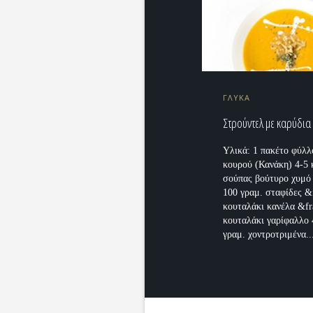
ΓΛΥΚΑ
Στρούντελ με καρύδια
Υλικά: 1 πακέτο φύλλ
κουρού (Κανάκη) 4-5 
σούπας βούτυρο χυμό
100 γραμ. σταφίδες &
κουταλάκι κανέλα &fr
κουταλάκι γαρίφαλλο 
γραμ. χοντροτριμένα..