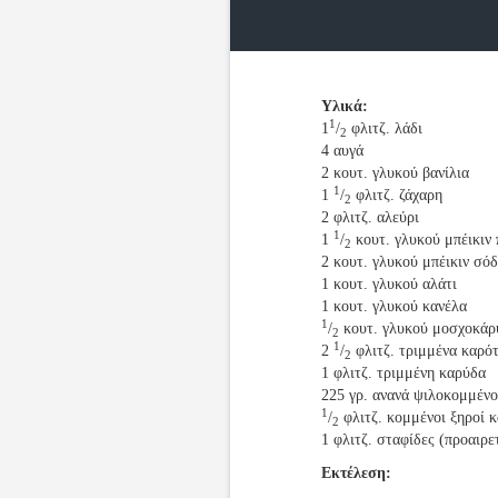
Υλικά:
1
1
/
φλιτζ. λάδι
2
4 αυγά
2 κουτ. γλυκού βανίλια
1
1
/
φλιτζ. ζάχαρη
2
2 φλιτζ. αλεύρι
1
1
/
κουτ. γλυκού μπέικιν
2
2 κουτ. γλυκού μπέικιν σό
1 κουτ. γλυκού αλάτι
1 κουτ. γλυκού κανέλα
1
/
κουτ. γλυκού μοσχοκάρ
2
1
2
/
φλιτζ. τριμμένα καρό
2
1 φλιτζ. τριμμένη καρύδα
225 γρ. ανανά ψιλοκομμένο
1
/
φλιτζ. κομμένοι ξηροί 
2
1 φλιτζ. σταφίδες (προαιρε
Εκτέλεση: