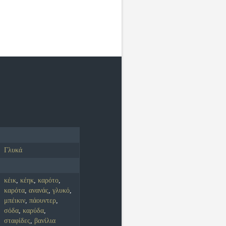
Γλυκά
κέικ
,
κέηκ
,
καρότο
,
καρότα
,
ανανάς
,
γλυκό
,
μπέικιν
,
πάουντερ
,
σόδα
,
καρύδα
,
σταφίδες
,
βανίλια