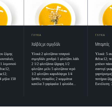
ΓΛΥΚΑ
ΓΛΥΚΑ
Χαλβάς με σιμιγδάλι
Μπαμπάς
ου ζύμης
Υλικά 2 φλιτζάνια τσαγιού
Υλικά: 5 α
κουταλιές
σιμιγδάλι χονδρό 1 φλιτζάνι λάδι
&frac12; π
 1 λεμονιού
2 1/2 φλιτζάνια ζάχαρη 1/2
μπέκιν πάου
frac12;
φλιτζάνι μέλι 5 φλιτζάνια νερό
σαντιγί γκα
ac12;
1/2 φλιτζάνι καρυδόψιχα 1/4
γαρνίρισμα)
4 μήλα 150
ξανθές σταφίδες 2 κομμάτια
ποτήρια ζά
.
κανέλα 3 γαρίφαλα 1 φλούδα...
Εκτέλεση: 