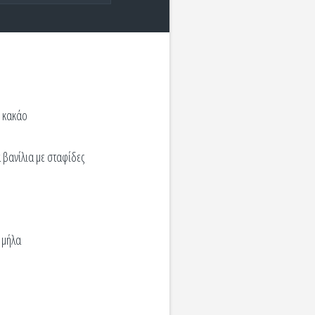
ι κακάο
 βανίλια με σταφίδες
ε μήλα