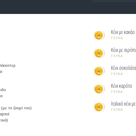
Κέικ με κακάο
ΓΛΥΚΑ
Κέικ με σιρόπ
ΓΛΥΚΑ
 πάουντερ
Κέικ σοκολάτα
δα
ΓΛΥΚΑ
Κέικ καρότο
υδο
ΓΛΥΚΑ
τα
Ιταλικό κέικ μ
 (με το ζουμί του)
ΓΛΥΚΑ
καρποί
τικά)