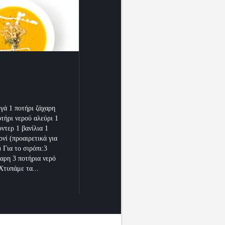
υγά 1 ποτήρι ζάχαρη
οτήρι νερού αλεύρι 1
ντερ 1 βανίλια 1
ρνί (προαιρετικά για
 Για το σιρόπι:3
χαρη 3 ποτήρια νερό
Χτυπάμε τα...