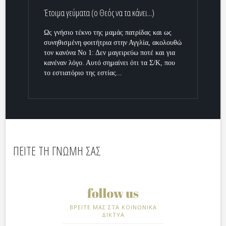
Έτοιμα γεύματα (ο Θεός να τα κάνει...)
Ως γνήσιο τέκνο της μαμάς πατρίδας και ως
συνηθισμένη φοιτήτρια στην Αγγλία, ακολουθώ
τον κανόνα Νο 1: Δεν μαγειρεύω ποτέ και για
κανέναν λόγο. Αυτό σημαίνει ότι τα Σ/Κ, που
το εστιατόριο της εστίας...
ΠΕΙΤΕ ΤΗ ΓΝΩΜΗ ΣΑΣ
ΒΡΕΙΤΕ ΜΑΣ ΣΤΑ ΚΟΙΝΩΝΙΚΑ
ΔΙΚΤΥΑ