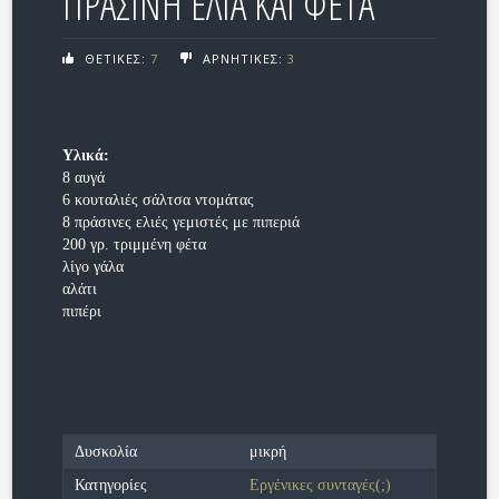
ΠΡΑΣΙΝΗ ΕΛΙΑ ΚΑΙ ΦΕΤΑ
ΘΕΤΙΚΕΣ:
7
ΑΡΝΗΤΙΚΕΣ:
3
Υλικά:
8 αυγά
6 κουταλιές σάλτσα ντομάτας
8 πράσινες ελιές γεμιστές με πιπεριά
200 γρ. τριμμένη φέτα
λίγο γάλα
αλάτι
πιπέρι
Δυσκολία
μικρή
Κατηγορίες
Εργένικες συνταγές(;)