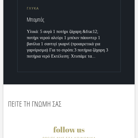
ΓΛΥΚΑ
Μπαμπάς
Υλικά: 5 αυγά 1 ποτήρι ζάχαρη &frac12;
ποτήρι νερού αλεύρι 1 μπέκιν πάουντερ 1
βανίλια 1 σαντιγί γκαρνί (προαιρετικά για
γαρνίρισμα) Για το σιρόπι:3 ποτήρια ζάχαρη 3
ποτήρια νερό Εκτέλεση: Χτυπάμε τα...
ΠΕΙΤΕ ΤΗ ΓΝΩΜΗ ΣΑΣ