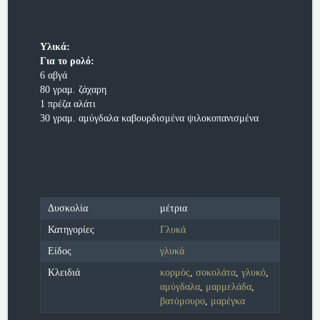
Υλικά:
Για το ρολό:
6 αβγά
80 γραμ. ζάχαρη
1 πρέζα αλάτι
30 γραμ. αμύγδαλα καβουρδισμένα ψιλοκοπανισμένα
Δυσκολία
μέτρια
Κατηγορίες
Γλυκά
Είδος
γλυκά
Κλειδιά
κορμός
,
σοκολάτα
,
γλυκό
,
αμύγδαλα
,
μαρμελάδα
,
βατόμουρο
,
μαρέγκα