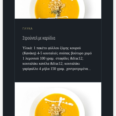
ΓΛΥΚΑ
Στρούντελ με καρύδια
Υλικά: 1 πακέτο φύλλου ζύμης κουρού
(Κανάκη) 4-5 κουταλιές σούπας βούτυρο χυμό
1 λεμονιού 100 γραμ. σταφίδες &frac12;
κουταλάκι κανέλα &frac12; κουταλάκι
γαρίφαλλο 4 μήλα 150 γραμ. χοντροτριμένα...