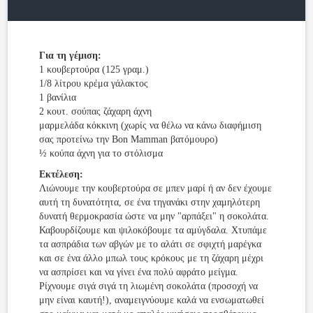
Για τη γέμιση:
1 κουβερτούρα (125 γραμ.)
1/8 λίτρου κρέμα γάλακτος
1 βανίλια
2 κουτ. σούπας ζάχαρη άχνη
μαρμελάδα κόκκινη (χωρίς να θέλω να κάνω διαφήμιση
σας προτείνω την Bon Mamman βατόμουρο)
½ κούπα άχνη για το στόλισμα
Εκτέλεση:
Λιώνουμε την κουβερτούρα σε μπεν μαρί ή αν δεν έχουμε
αυτή τη δυνατότητα, σε ένα τηγανάκι στην χαμηλότερη
δυνατή θερμοκρασία ώστε να μην "αρπάξει" η σοκολάτα.
Καβουρδίζουμε και ψιλοκόβουμε τα αμύγδαλα. Χτυπάμε
τα ασπράδια των αβγών με το αλάτι σε σφιχτή μαρέγκα
και σε ένα άλλο μπωλ τους κρόκους με τη ζάχαρη μέχρι
να ασπρίσει και να γίνει ένα πολύ αφράτο μείγμα.
Ρίχνουμε σιγά σιγά τη λιωμένη σοκολάτα (προσοχή να
μην είναι καυτή!), αναμειγνύουμε καλά να ενσωματωθεί