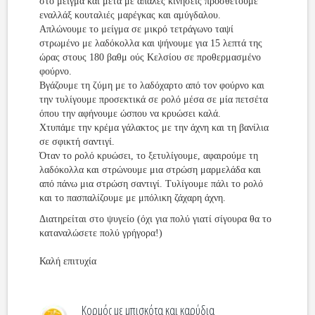
στο μείγμα και μετά με απαλές κινήσεις προσθέτουμε
εναλλάξ κουταλιές μαρέγκας και αμύγδαλου.
Απλώνουμε το μείγμα σε μικρό τετράγωνο ταψί
στρωμένο με λαδόκολλα και ψήνουμε για 15 λεπτά της
ώρας στους 180 βαθμ ούς Κελσίου σε προθερμασμένο
φούρνο.
Βγάζουμε τη ζύμη με το λαδόχαρτο από τον φούρνο και
την τυλίγουμε προσεκτικά σε ρολό μέσα σε μία πετσέτα
όπου την αφήνουμε ώσπου να κρυώσει καλά.
Χτυπάμε την κρέμα γάλακτος με την άχνη και τη βανίλια
σε σφικτή σαντιγί.
Όταν το ρολό κρυώσει, το ξετυλίγουμε, αφαιρούμε τη
λαδόκολλα και στρώνουμε μια στρώση μαρμελάδα και
από πάνω μια στρώση σαντιγί. Τυλίγουμε πάλι το ρολό
και το πασπαλίζουμε με μπόλικη ζάχαρη άχνη.
Διατηρείται στο ψυγείο (όχι για πολύ γιατί σίγουρα θα το
καταναλώσετε πολύ γρήγορα!)
Καλή επιτυχία
Κορμός με μπισκότα και καρύδια