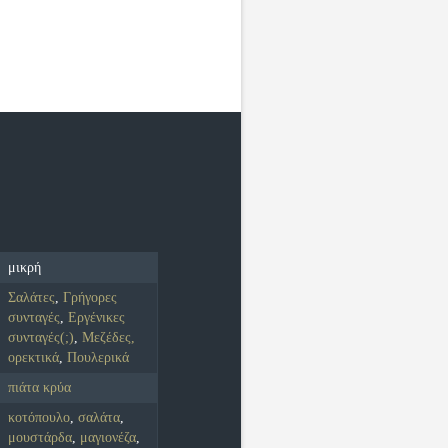
μικρή
Σαλάτες
,
Γρήγορες
συνταγές
,
Εργένικες
συνταγές(;)
,
Μεζέδες,
ορεκτικά
,
Πουλερικά
πιάτα κρύα
κοτόπουλο
,
σαλάτα
,
μουστάρδα
,
μαγιονέζα
,