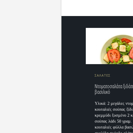
ΣΑΛΑΤΕΣ
Ντοματοσαλάτα ξιδάτ
βασιλικό
Υλικά: 2 μεγάλες ντο
κουταλιές σούπας ξίδι
κρεμμύδι ξυσμένο 2 κ
σούπας λάδι 50 γραμ.
κουταλιές φύλλα βασι