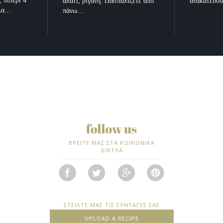
 πιπέρι 4
αλάτι, ρίγανη. Πασπαλίζετε από
ανακατεύου
α...
πάνω...
ΒΡΕΙΤΕ ΜΑΣ ΣΤΑ ΚΟΙΝΩΝΙΚΑ
ΔΙΚΤΥΑ
ΣΤΕΙΛΤΕ ΜΑΣ ΤΙΣ ΣΥΝΤΑΓΕΣ ΣΑΣ
UPLOAD A RECIPE