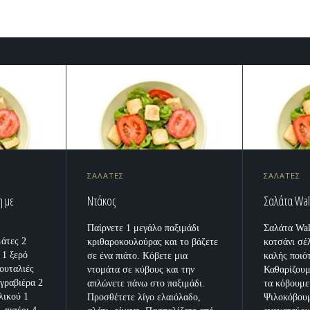
ΣΑΛΑΤΕΣ
ΣΑΛΑΤΕΣ
η με
Ντάκος
Σαλάτα Wal
Παίρνετε 1 μεγάλο παξιμάδι
Σαλάτα Wal
μάτες 2
κριθαροκουλούρας και το βάζετε
κοτσάνι σέ
 1 ξερό
σε ένα πιάτο. Κόβετε μια
καλής ποιό
ουταλιές
ντομάτα σε κύβους και την
Καθαρίζουμ
 γραβιέρα 2
απλώνετε πάνω στο παξιμάδι.
τα κόβουμε
λικού 1
Προσθέτετε λίγο ελαιόλαδο,
Ψιλοκόβουμ