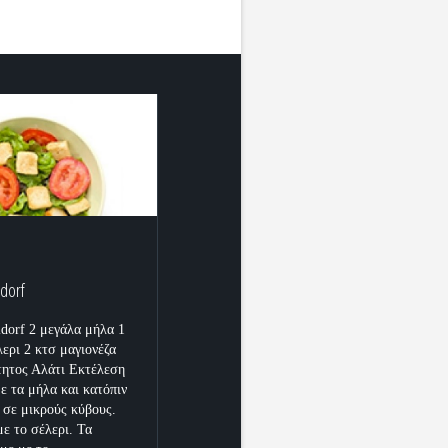
dorf
dorf 2 μεγάλα μήλα 1
λερι 2 κτσ μαγιονέζα
τητος Αλάτι Εκτέλεση
ε τα μήλα και κατόπιν
 σε μικρούς κύβους.
ε το σέλερι. Τα