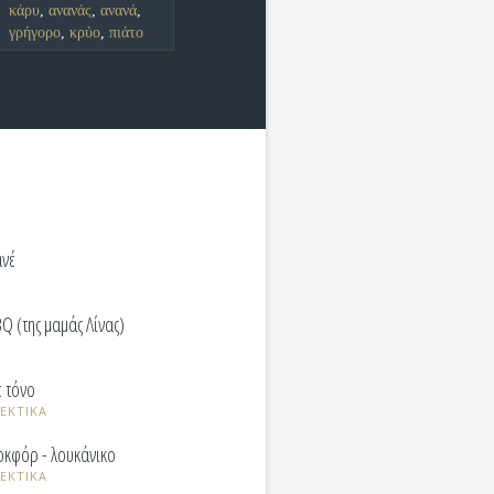
κάρυ
,
ανανάς
,
ανανά
,
γρήγορο
,
κρύο
,
πιάτο
ανέ
Q (της μαμάς Λίνας)
 τόνο
ΕΚΤΙΚΑ
οκφόρ - λουκάνικο
ΕΚΤΙΚΑ