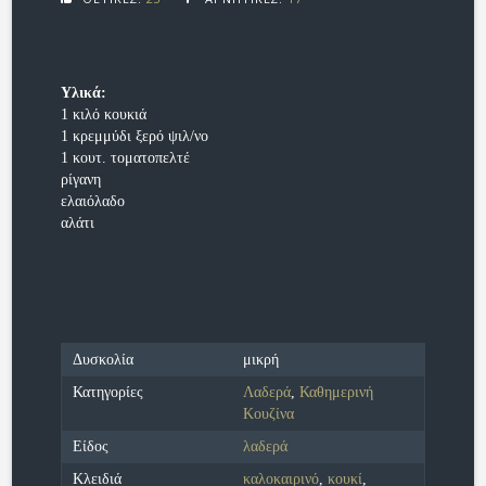
Υλικά:
1 κιλό κουκιά
1 κρεμμύδι ξερό ψιλ/νο
1 κουτ. τοματοπελτέ
ρίγανη
ελαιόλαδο
αλάτι
Δυσκολία
μικρή
Κατηγορίες
Λαδερά
,
Καθημερινή
Κουζίνα
Είδος
λαδερά
Κλειδιά
καλοκαιρινό
,
κουκί
,