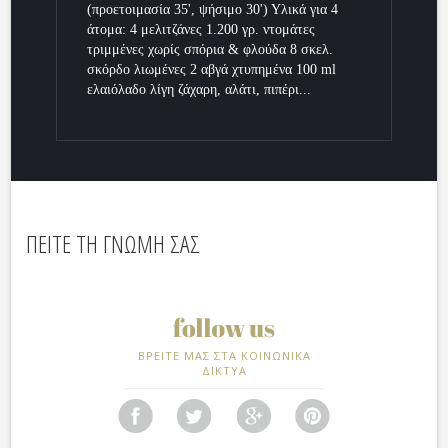
(προετοιμασία 35', ψήσιμο 30') Υλικά για 4
άτομα: 4 μελιτζάνες 1.200 γρ. ντομάτες
τριμμένες χωρίς σπόρια & φλούδα 8 σκελ.
σκόρδο λιωμένες 2 αβγά χτυπημένα 100 ml
ελαιόλαδο λίγη ζάχαρη, αλάτι, πιπέρι...
ΠΕΙΤΕ ΤΗ ΓΝΩΜΗ ΣΑΣ
ΒΡΕΙΤΕ ΜΑΣ ΣΤΑ ΚΟΙΝΩΝΙΚΑ
ΔΙΚΤΥΑ