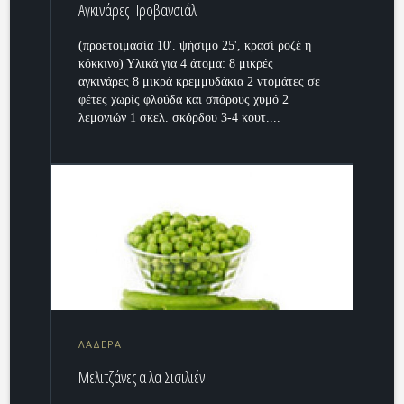
Αγκινάρες Προβανσιάλ
(προετοιμασία 10'. ψήσιμο 25', κρασί ροζέ ή
κόκκινο) Υλικά για 4 άτομα: 8 μικρές
αγκινάρες 8 μικρά κρεμμυδάκια 2 ντομάτες σε
φέτες χωρίς φλούδα και σπόρους χυμό 2
λεμονιών 1 σκελ. σκόρδου 3-4 κουτ....
ΛΑΔΕΡΑ
Μελιτζάνες α λα Σισιλιέν