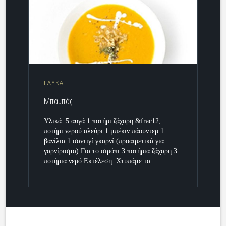
ΓΛΥΚΑ
Μπαμπάς
Υλικά: 5 αυγά 1 ποτήρι ζάχαρη &frac12;
ποτήρι νερού αλεύρι 1 μπέκιν πάουντερ 1
βανίλια 1 σαντιγί γκαρνί (προαιρετικά για
γαρνίρισμα) Για το σιρόπι:3 ποτήρια ζάχαρη 3
ποτήρια νερό Εκτέλεση: Χτυπάμε τα...