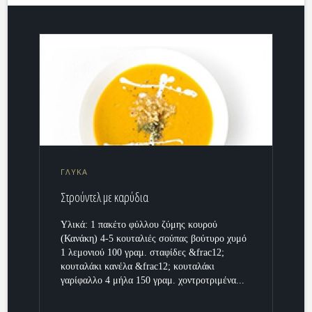
ΓΛΥΚΑ
Στρούντελ με καρύδια
Υλικά: 1 πακέτο φύλλου ζύμης κουρού
(Κανάκη) 4-5 κουταλιές σούπας βούτυρο χυμό
1 λεμονιού 100 γραμ. σταφίδες &frac12;
κουταλάκι κανέλα &frac12; κουταλάκι
γαρίφαλλο 4 μήλα 150 γραμ. χοντροτριμένα...