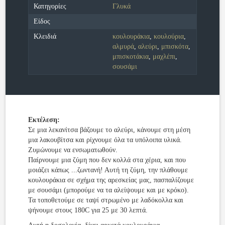
Κατηγορίες
Γλυκά
Είδος
Κλειδιά
κουλουράκια
,
κουλούρια
,
αλμυρά
,
αλεύρι
,
μπισκότα
,
μπισκοτάκια
,
μαχλέπι
,
σουσάμι
Εκτέλεση:
Σε μια λεκανίτσα βάζουμε το αλεύρι, κάνουμε στη μέση
μια λακουβίτσα και ρίχνουμε όλα τα υπόλοιπα υλικά.
Ζυμώνουμε να ενσωματωθούν.
Παίρνουμε μια ζύμη που δεν κολλά στα χέρια, και που
μοιάζει κάπως ...ζωντανή! Αυτή τη ζύμη, την πλάθουμε
κουλουράκια σε σχήμα της αρεσκείας μας, πασπαλίζουμε
με σουσάμι (μπορούμε να τα αλείψουμε και με κρόκο).
Τα τοποθετούμε σε ταψί στρωμένο με λαδόκολλα και
ψήνουμε στους 180C για 25 με 30 λεπτά.