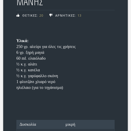
ΜΑΝΗΣ
ΘΕΤΙΚΕΣ:
20
ΑΡΝΗΤΙΚΕΣ:
13
Υλικά:
250 γρ. αλεύρι για όλες τις χρήσεις
6 γρ. ξηρή μαγιά
60 ml. ελαιόλαδο
½ κ.γ. αλάτι
½ κ.γ. κανέλα
½ κ.γ. γαρύφαλλο σκόνη
1 φλυτζάνι χλιαρό νερό
ηλιέλαιο (για το τηγάνισμα)
Δυσκολία
μικρή