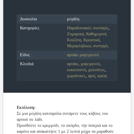
Δυσκολία
μεγάλη
Κατηγορίες
Παραδοσιακές συνταγές
,
Ζυμαρικά
,
Καθημερινή
Κουζίνα
,
Κρεατικά
,
Μερακλήδικες συνταγές
Είδος
αρνάκι μαγειρευτό
Κλειδιά
αρνάκι
,
μαγειρευτό
,
κοκκινιστό
,
χυλοπίτες
,
χωριάτικες
,
αρνί
,
κρέας
Εκτέλεση:
Σε μια μεγάλη κατσαρόλα σοτάρετε τους κύβους του
αρνιού σε λάδι.
Προσθέστε το κρεμμύδι, το σκόρδο, την πιπεριά και το
καρότο και ανακατέψτε 1 με 2 λεπτά μέχρι να μαραθούν.