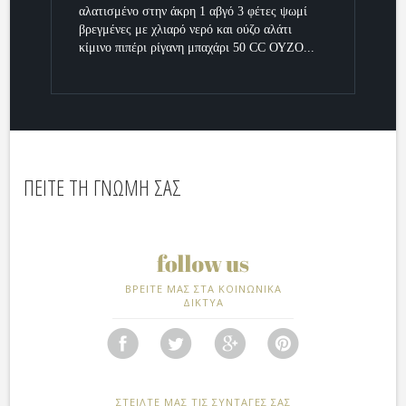
αλατισμένο στην άκρη 1 αβγό 3 φέτες ψωμί
βρεγμένες με χλιαρό νερό και ούζο αλάτι
κίμινο πιπέρι ρίγανη μπαχάρι 50 CC ΟΥΖΟ...
ΠΕΙΤΕ ΤΗ ΓΝΩΜΗ ΣΑΣ
ΒΡΕΙΤΕ ΜΑΣ ΣΤΑ ΚΟΙΝΩΝΙΚΑ
ΔΙΚΤΥΑ
ΣΤΕΙΛΤΕ ΜΑΣ ΤΙΣ ΣΥΝΤΑΓΕΣ ΣΑΣ