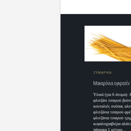
ΖΥΜΑΡΙΚΑ
Μακαρόνια ογκρατέν
Υλικά (για 6 άτομα): 
φλιτζάνι τσαγιού βούτ
κουταλιές σούπας αλε
φλιτζάνια τσαγιού φρ
φλιτζάνια τσαγιού τρι
κεφαλογραβιέρα αλάτι,
πάπρικα 1 μέτριο...