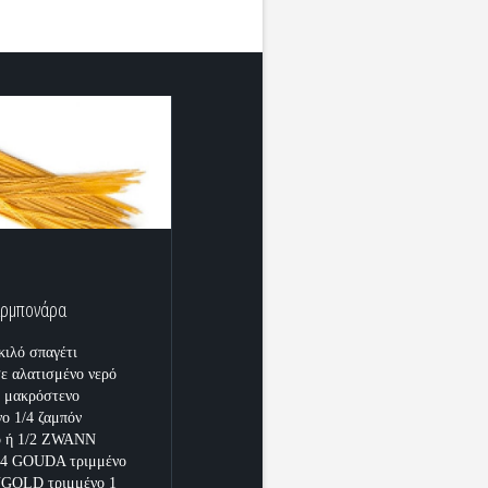
καρμπονάρα
κιλό σπαγέτι
ε αλατισμένο νερό
ν μακρόστενο
ο 1/4 ζαμπόν
ο ή 1/2 ZWANN
1/4 GOUDA τριμμένο
GOLD τριμμένο 1