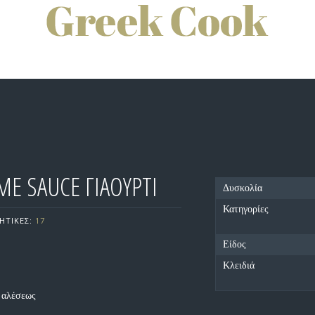
Ε SAUCE ΓΙΑΟΥΡΤΙ
Δυσκολία
Κατηγορίες
ΗΤΙΚΕΣ:
17
Είδος
Κλειδιά
ς αλέσεως