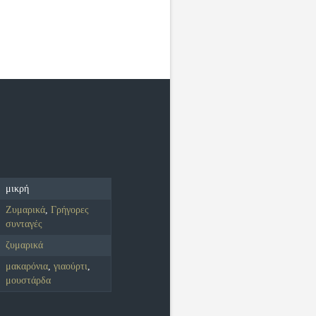
μικρή
Ζυμαρικά
,
Γρήγορες
συνταγές
ζυμαρικά
μακαρόνια
,
γιαούρτι
,
μουστάρδα