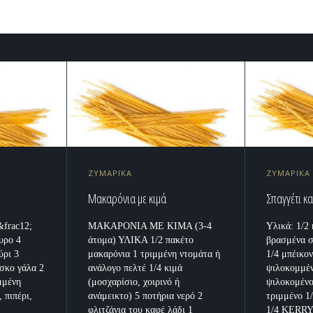
ΖΥΜΑΡΙΚΑ
ΖΥΜΑΡΙΚΑ
Μακαρόνια με κιμά
Σπαγγέτι 
&frac12;
ΜΑΚΑΡΟΝΙΑ ΜΕ ΚΙΜΑ (3-4
Υλικά: 1/2 
υρο 4
άτομα) ΥΛΙΚΑ 1/2 πακέτο
βρασμένα σ
ύρι 3
μακαρόνια 1 τριμμένη ντομάτα ή
1/4 μπέικο
έσκο γάλα 2
ανάλογο πελτέ 1/4 κιμά
ψιλοκομμέν
μμένη
(μοσχαρίσιο, χοιρινό ή
ψιλοκομέν
 πιπέρι,
ανάμεικτο) 5 ποτήρια νερό 2
τριμμένο 
φλιτζάνια του καφέ λάδι 1
1/4 KERRY