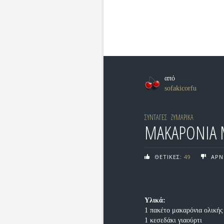
από
sofakicorfu
ΣΥΝΤΑΓΕΣ
ΖΥΜΑΡΙΚΑ
ΜΑΚΑΡΟΝΙΑ Μ
ΘΕΤΙΚΕΣ:
49
ΑΡΝ
Υλικά:
1 πακέτο μακαρόνια ολική
1 κεσεδάκι γιαούρτι