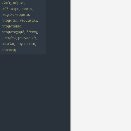
ελιές
,
κύμινο
,
κόλιαντρο
,
πιπέρι
,
καγιέν
,
ντομάτα
,
ντομάτες
,
ντοματάκι
,
ντοματάκια
,
ντοματοχυμό
,
δάφνη
,
μπαχάρι
,
μπαχαρικά
,
κανέλα
,
μαγειρευτό
,
συνταγή