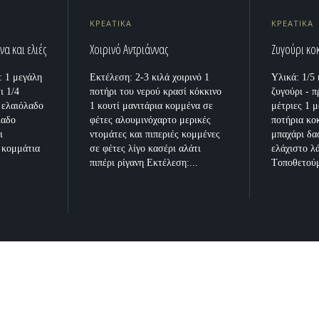
ΚΡΕΑΤΙΚΑ
ΚΡΕΑΤΙΚΑ
α και ελιές
Χοιρινό Αντριάννας
Ζυγούρι κο
: 1 μεγάλη
Εκτέλεση: 2-3 κιλά χοιρινό 1
Υλικά: 1/5 
ι 1/4
ποτήρι του νερού κρασί κόκκινο
ζυγούρι - 
) ελαιόλαδο
1 κουτί μανιτάρια κομμένα σε
μέτριες 1 
λαδο
φέτες αλουμινόχαρτο μερικές
ποτήρια κοκ
ι
ντομάτες και πιπεριές κομμένες
μπαχάρι δα
 κομμάτια
σε φέτες λίγο κασέρι αλάτι
ελάχιστο λ
πιπέρι ρίγανη Εκτέλεση:...
Τoποθετούμ