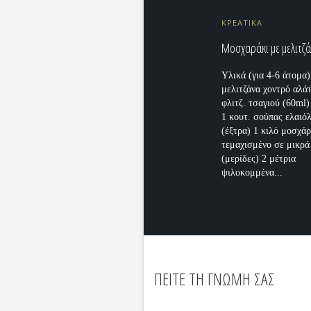
ΚΡΕΑΤΙΚΑ
Μοσχαράκι με μελιτζάν
Υλικά (για 4-6 άτομα)
μελιτζάνα χοντρό αλάτ
φλιτζ. τσαγιού (60ml
1 κουτ. σούπας ελαιό
(έξτρα) 1 κιλό μοσχάρ
τεμαχισμένο σε μικρά
(μερίδες) 2 μέτρια
ψιλοκομμένα...
ΠΕΙΤΕ ΤΗ ΓΝΩΜΗ ΣΑΣ