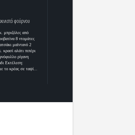
κκινιστό φούρνου
κ. μπριζόλες από
προβατίνα 8 ντομάτες
ματσάκι μαϊντανό 2
. κρασί αλάτι πιπέρι
φνόφυλλο ρίγανη
άδι Εκτέλεση:
ε το κρέας σε ταψί...