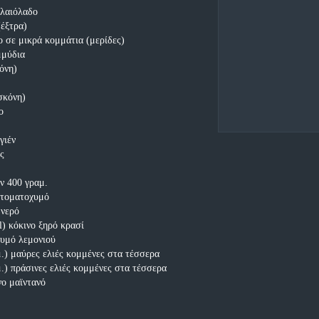
ελαιόλαδο
(έξτρα)
ο σε μικρά κομμάτια (μερίδες)
μμύδια
κόνη)
σκόνη)
ο
γιέν
ες
ν 400 γραμ.
 ντοματοχυμό
 νερό
l) κόκινο ξηρό κρασί
χυμό λεμονιού
μ.) μαύρες ελιές κομμένες στα τέσσερα
μ.) πράσινες ελιές κομμένες στα τέσσερα
νο μαϊντανό