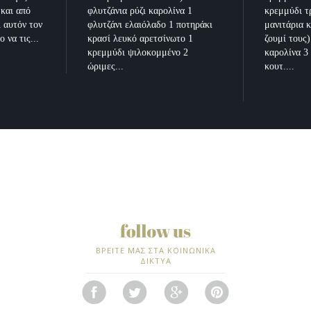
 και από
φλυτζάνια ρύζι καρολίνα 1
κρεμμύδι τ
ι αυτόν τον
φλυτζάνι ελαιόλαδο 1 ποτηράκι
μανιτάρια 
 να τις...
κρασί λευκό αρετσίνωτο 1
ζουμί τους)
κρεμμύδι ψιλοκομμένο 2
καρολίνα 3
ώριμες...
κουτ....
ΒΡΕΙΤΕ ΜΑΣ ΣΤΑ ΚΟΙΝΩΝΙΚΑ
ΔΙΚΤΥΑ