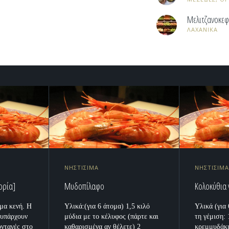
Μελιτζανοκεφ
ΛΑΧΑΝΙΚΑ
ΝΗΣΤΙΣΙΜΑ
ΝΗΣΤΙΣΙΜ
ορία]
Μυδοπίλαφο
Κολοκύθια 
όμα κενή. Η
Υλικά:(για 6 άτομα) 1,5 κιλό
Υλικά (για
 υπάρχουν
μύδια με το κέλυφος (πάρτε και
τη γέμιση:
υνταγές στο
καθαρισμένα αν θέλετε) 2
κρεμμυδάκι