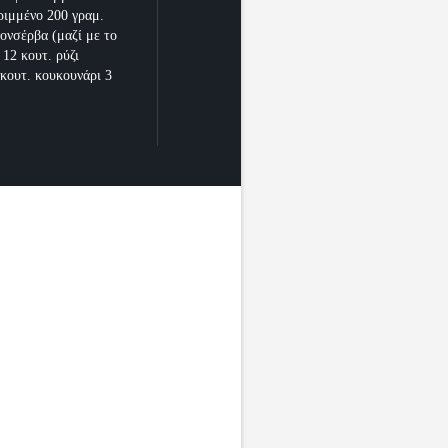
ριμμένο 200 γραμ.
κονσέρβα (μαζί με το
 12 κουτ. ρύζι
 κουτ. κουκουνάρι 3