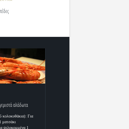
τέδες
Α
γεμιστά αλάδωτα
 6 κολοκυθάκια): Για
 1 ματσάκι
α ψιλοκομμένα 1