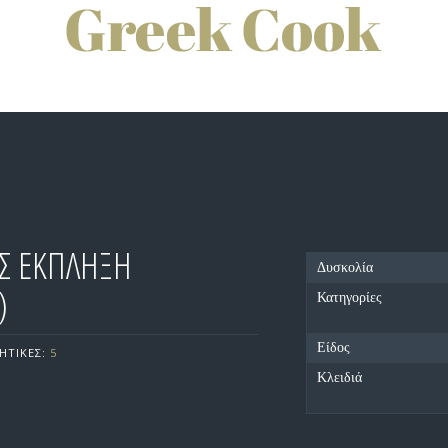
Σ ΕΚΠΛΗΞΗ
Δυσκολία
)
Κατηγορίες
Είδος
ΗΤΙΚΕΣ:
5
Κλειδιά