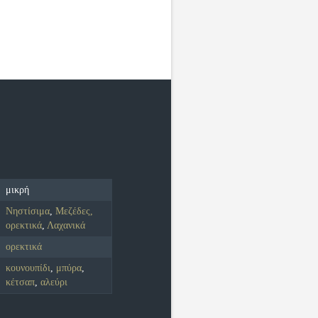
μικρή
Νηστίσιμα
,
Μεζέδες,
ορεκτικά
,
Λαχανικά
ορεκτικά
κουνουπίδι
,
μπύρα
,
κέτσαπ
,
αλεύρι