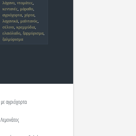
λάχανο
,
ντομάτες
,
κεντανές
,
μάραθο
,
αγριόχορτα
,
χόρτα
,
λαχανικά
,
μαϊντανός
,
σέλινο
,
κρεμμύδια
,
ελαιόλαδο
,
ξαρμύρισμα
,
ξαλμύρισμα
ί με αγριόχορτα
 Λεμονάτος