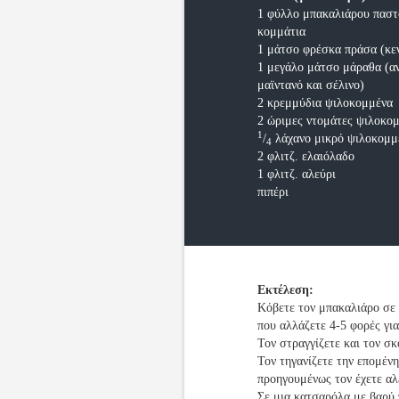
1 φύλλο μπακαλιάρου παστ
κομμάτια
1 μάτσο φρέσκα πράσα (κεν
1 μεγάλο μάτσο μάραθα (αν
μαϊντανό και σέλινο)
2 κρεμμύδια ψιλοκομμένα
2 ώριμες ντομάτες ψιλοκο
1
/
λάχανο μικρό ψιλοκομμ
4
2 φλιτζ. ελαιόλαδο
1 φλιτζ. αλεύρι
πιπέρι
Εκτέλεση:
Κόβετε τον μπακαλιάρο σε 
που αλλάζετε 4-5 φορές για
Τον στραγγίζετε και τον σκ
Τον τηγανίζετε την επομένη
προηγουμένως τον έχετε αλ
Σε μια κατσαρόλα με βαρύ 