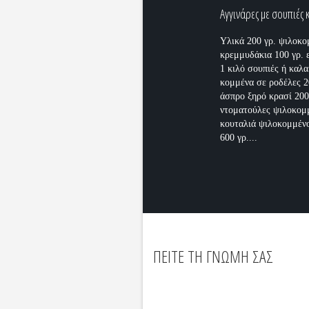
Αγγινάρες με σουπιές 
Υλικά 200 γρ. ψιλοκ
κρεμμυδάκια 100 γρ. 
1 κιλό σουπιές ή καλ
κομμένα σε ροδέλες 2
άσπρο ξηρό κρασί 200
ντοματούλες ψιλοκομ
κουταλιά ψιλοκομμέν
600 γρ....
ΠΕΙΤΕ ΤΗ ΓΝΩΜΗ ΣΑΣ