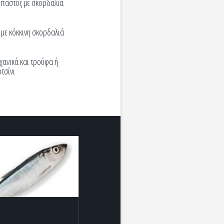
παστός με σκορδαλιά
με κόκκινη σκορδαλιά
χανικά και τρούφα ή
τσίνι