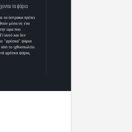
χονται τα ψάρια
αι τα όστρακα πρέπει
θούν μέσα σε ένα
την ώρα που
Γι'αυτό και δεν
με "φρέσκα" ψάρια
 από το ιχθυοπωλείο.
νά φρέσκα ψάρια,