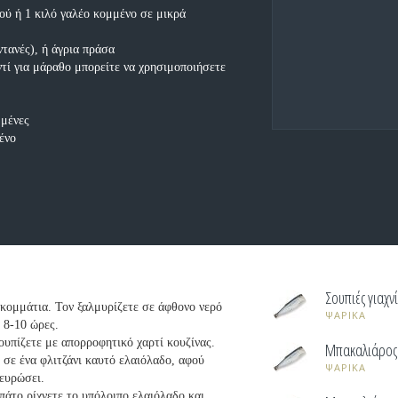
ού ή 1 κιλό γαλέο κομμένο σε μικρά
τανές), ή άγρια πράσα
τί για μάραθο μπορείτε να χρησιμοποιήσετε
μμένες
ένο
Σουπιές γιαχν
κομμάτια. Τον ξαλμυρίζετε σε άφθονο νερό
ΨΑΡΙΚΑ
 8-10 ώρες.
ουπίζετε με απορροφητικό χαρτί κουζίνας.
Μπακαλιάρος
 σε ένα φλιτζάνι καυτό ελαιόλαδο, αφού
ΨΑΡΙΚΑ
ευρώσει.
πάτο ρίχνετε το υπόλοιπο ελαιόλαδο και