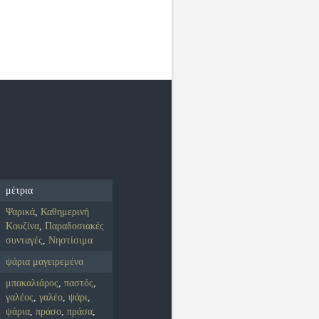
μέτρια
Ψαρικά
,
Καθημερινή
Κουζίνα
,
Παραδοσιακές
συνταγές
,
Νηστίσιμα
ψάρια μαγειρεμένα
μπακαλιάρος
,
παστός
,
γαλέος
,
γαλέο
,
ψάρι
,
ψάρια
,
πράσο
,
πράσα
,