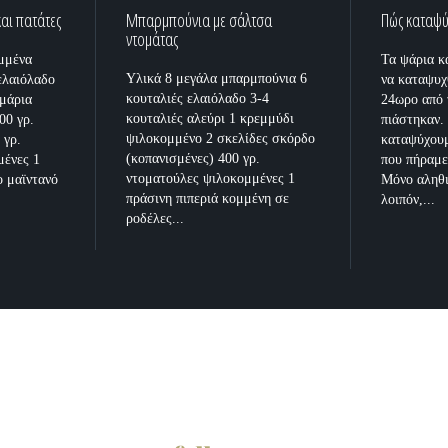
και πατάτες
Μπαρμπούνια με σάλτσα
Πώς καταψύ
ντομάτας
ομμένα
Τα ψάρια κ
Υλικά 8 μεγάλα μπαρμπούνια 6
ελαιόλαδο
να καταψυχ
κουταλιές ελαιόλαδο 3-4
αμάρια
24ωρο από 
κουταλιές αλεύρι 1 κρεμμύδι
00 γρ.
πιάστηκαν. 
ψιλοκομμένο 2 σκελίδες σκόρδο
 γρ.
καταψύχου
(κοπανισμένες) 400 γρ.
μένες 1
που πήραμε
ντοματούλες ψιλοκομμένες 1
ο μαϊντανό
Μόνο αληθι
πράσινη πιπεριά κομμένη σε
λοιπόν,...
ροδέλες...