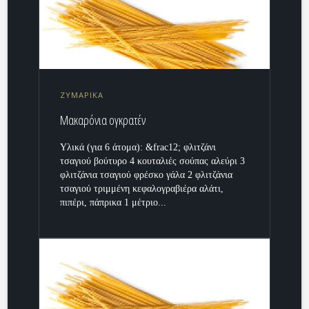
ΖΥΜΑΡΙΚΑ
Μακαρόνια ογκρατέν
Υλικά (για 6 άτομα): &frac12; φλιτζάνι
τσαγιού βούτυρο 4 κουταλιές σούπας αλεύρι 3
φλιτζάνια τσαγιού φρέσκο γάλα 2 φλιτζάνια
τσαγιού τριμμένη κεφαλογραβιέρα αλάτι,
πιπέρι, πάπρικα 1 μέτριο...