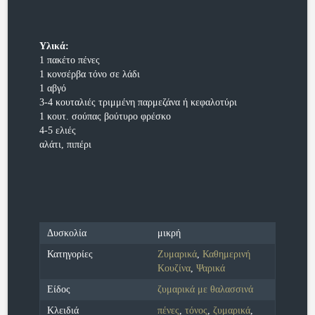
Υλικά:
1 πακέτο πένες
1 κονσέρβα τόνο σε λάδι
1 αβγό
3-4 κουταλιές τριμμένη παρμεζάνα ή κεφαλοτύρι
1 κουτ. σούπας βούτυρο φρέσκο
4-5 ελιές
αλάτι, πιπέρι
Δυσκολία
μικρή
Κατηγορίες
Ζυμαρικά
,
Καθημερινή
Κουζίνα
,
Ψαρικά
Είδος
ζυμαρικά με θαλασσινά
Κλειδιά
πένες
,
τόνος
,
ζυμαρικά
,