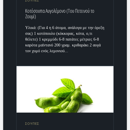
ΣΟΥΠΕΣ
Κοτόσουπα Αυγολέμονο (Του Πετεινού το
Ζουμί)
Υλικά: (Για 4 η 6 άτομα, ανάλογα με την όρεξη
σας) 1 κοτόπουλο (κόκκορας, κότα, ο,τι
θέλετε) 1 κρεμμύδι 6-8 πατάτες μέτριες 6-8
καρότα μαϊντανό 200 γραμ. κριθαράκι 2 αυγά
τον χυμό ενός λεμονιού...
ΣΟΥΠΕΣ