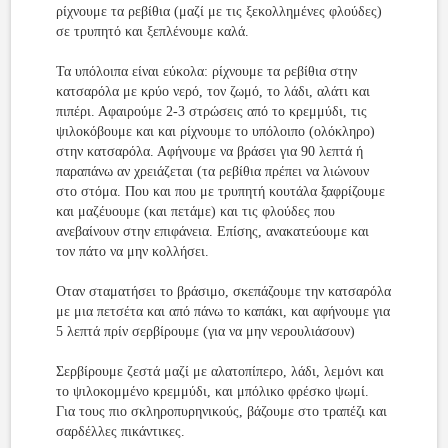
ρίχνουμε τα ρεβίθια (μαζί με τις ξεκολλημένες φλούδες)
σε τρυπητό και ξεπλένουμε καλά.
Τα υπόλοιπα είναι εύκολα: ρίχνουμε τα ρεβίθια στην
κατσαρόλα με κρύο νερό, τον ζωμό, το λάδι, αλάτι και
πιπέρι. Αφαιρούμε 2-3 στρώσεις από το κρεμμύδι, τις
ψιλοκόβουμε και και ρίχνουμε το υπόλοιπο (ολόκληρο)
στην κατσαρόλα. Αφήνουμε να βράσει για 90 λεπτά ή
παραπάνω αν χρειάζεται (τα ρεβίθια πρέπει να λιώνουν
στο στόμα. Που και που με τρυπητή κουτάλα ξαφρίζουμε
και μαζέυουμε (και πετάμε) και τις φλούδες που
ανεβαίνουν στην επιφάνεια. Επίσης, ανακατεύουμε και
τον πάτο να μην κολλήσει.
Οταν σταματήσει το βράσιμο, σκεπάζουμε την κατσαρόλα
με μια πετσέτα και από πάνω το καπάκι, και αφήνουμε για
5 λεπτά πρίν σερβίρουμε (για να μην νερουλιάσουν)
Σερβίρουμε ζεστά μαζί με αλατοπίπερο, λάδι, λεμόνι και
το ψιλοκομμένο κρεμμύδι, και μπόλικο φρέσκο ψωμί.
Για τους πιο σκληροπυρηνικούς, βάζουμε στο τραπέζι και
σαρδέλλες πικάντικες.