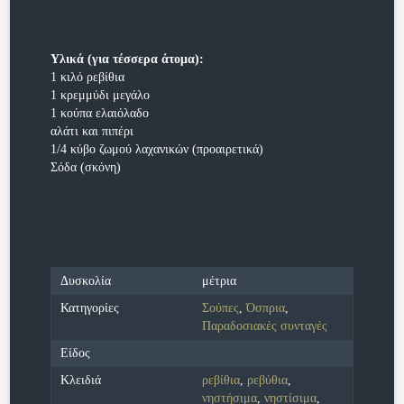
Υλικά (για τέσσερα άτομα):
1 κιλό ρεβίθια
1 κρεμμύδι μεγάλο
1 κούπα ελαιόλαδο
αλάτι και πιπέρι
1/4 κύβο ζωμού λαχανικών (προαιρετικά)
Σόδα (σκόνη)
Δυσκολία
μέτρια
Κατηγορίες
Σούπες
,
Όσπρια
,
Παραδοσιακές συνταγές
Είδος
Κλειδιά
ρεβίθια
,
ρεβύθια
,
νηστήσιμα
,
νηστίσιμα
,