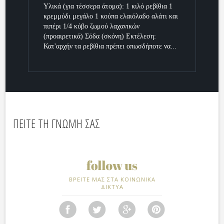
Υλικά (για τέσσερα άτομα): 1 κιλό ρεβίθια 1
κρεμμύδι μεγάλο 1 κούπα ελαιόλαδο αλάτι και
πιπέρι 1/4 κύβο ζωμού λαχανικών
(προαιρετικά) Σόδα (σκόνη) Εκτέλεση:
Κατ'αρχήν τα ρεβίθια πρέπει οπωσδήποτε να...
ΠΕΙΤΕ ΤΗ ΓΝΩΜΗ ΣΑΣ
ΒΡΕΙΤΕ ΜΑΣ ΣΤΑ ΚΟΙΝΩΝΙΚΑ
ΔΙΚΤΥΑ