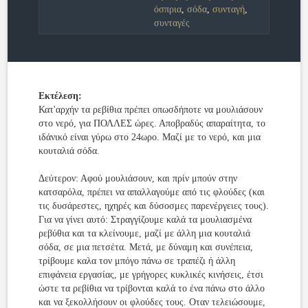
όσπρια
,
σόδα
,
συνταγή
,
συνταγές
Εκτέλεση:
Κατ'αρχήν τα ρεβίθια πρέπει οπωσδήποτε να μουλιάσουν
στο νερό, για ΠΟΛΛΕΣ ώρες. Αποβραδύς απαραίτητα, το
ιδάνικό είναι γύρω στο 24ωρο. Μαζί με το νερό, και μια
κουταλιά σόδα.
Δεύτερον: Αφού μουλιάσουν, και πρίν μπούν στην
κατσαρόλα, πρέπει να απαλλαγούμε από τις φλούδες (και
τις δυσάρεστες, ηχηρές και δύσοσμες παρενέργειες τους).
Για να γίνει αυτό: Στραγγίζουμε καλά τα μουλιασμένα
ρεβύθια και τα κλείνουμε, μαζί με άλλη μια κουταλιά
σόδα, σε μια πετσέτα. Μετά, με δύναμη και συνέπεια,
τρίβουμε καλα τον μπόγο πάνω σε τραπέζι ή άλλη
επιφάνεια εργασίας, με γρήγορες κυκλικές κινήσεις, έτσι
ώστε τα ρεβίθια να τρίβονται καλά το ένα πάνω στο άλλο
και να ξεκολλήσουν οι φλούδες τους. Οταν τελειώσουμε,