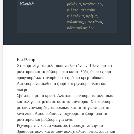
Κλειδιά
ρολάκια
,
κοτόπουλο
,
φιλέτο
,
φιλετάκι
,
φιλετάκια
,
κρέμα
,
γάλακτος
,
μανιτάρια
,
οδοντογλυφίδες
Εκτέλεση:
Χτυπάμε λίγο τα φιλετάκια να λεπτύνουν. Πλένουμε τα
μανιτάρια και τα βάζουμε στο καυτό λάδι, όπου έχουμε
προηγουμένως τσιγαρίσει τα φρέσκα κρεμμυδάκια.
Αφήνουμε να σωθεί το ζουμί και ρίχνουμε αλάτι και
πιπέρι.
Σβήνουμε με το κρασί. Αλατοπιπερώνουμε τα φιλετάκια
και τυλίγουμε μέσα σε αυτά τα μανιτάρια. Στερεώνουμε
με οδοντογλυφίδες τα ρολάκια και τα τσιγαρίζουμε σε
λίγο λάδι. Αφού ροδίσουν, ρίχνουμε το ζουμί από τα
μανιτάρια και βράζουμε για λίγο.
Ρίχνουμε την κρέμα γάλακτος (προσοχή να μην τα
βράσουμε πολύ και πήξουν πολύ), αλατοπιπερώνουμε και