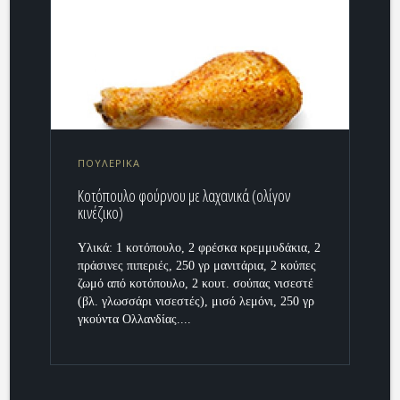
ΠΟΥΛΕΡΙΚΑ
Κοτόπουλο φούρνου με λαχανικά (ολίγον
κινέζικο)
Υλικά: 1 κοτόπουλο, 2 φρέσκα κρεμμυδάκια, 2
πράσινες πιπεριές, 250 γρ μανιτάρια, 2 κούπες
ζωμό από κοτόπουλο, 2 κουτ. σούπας νισεστέ
(βλ. γλωσσάρι νισεστές), μισό λεμόνι, 250 γρ
γκούντα Ολλανδίας....