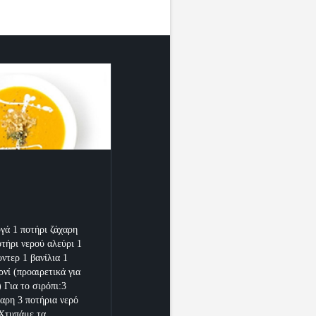
υγά 1 ποτήρι ζάχαρη
οτήρι νερού αλεύρι 1
ντερ 1 βανίλια 1
ρνί (προαιρετικά για
 Για το σιρόπι:3
χαρη 3 ποτήρια νερό
Χτυπάμε τα...