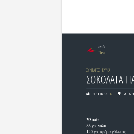
από
Rea
ΣΥΝΤΑΓΕΣ
ΓΛΥΚΑ
ΣΟΚΟΛΑΤΑ ΓΙ
ΘΕΤΙΚΕΣ:
6
ΑΡΝΗ
Υλικά:
85 γρ. γάλα
120 γρ. κρέμα γάλκτος