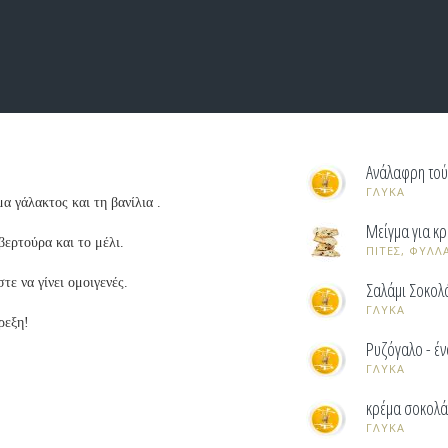
Ανάλαφρη τού
ΓΛΥΚΑ
α γάλακτος και τη βανίλια .
Μείγμα για κρ
βερτούρα και το μέλι.
ΠΙΤΕΣ, ΦΥΛΛ
τε να γίνει ομοιγενές.
Σαλάμι Σοκολ
ΓΛΥΚΑ
ρεξη!
Ρυζόγαλο - έ
ΓΛΥΚΑ
κρέμα σοκολά
ΓΛΥΚΑ