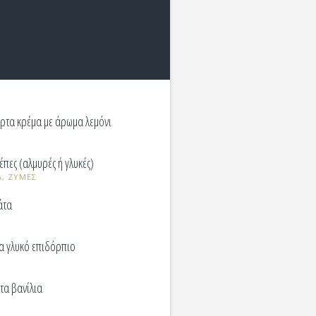
ρτα κρέμα με άρωμα λεμόνι
έπες (αλμυρές ή γλυκές)
Α, ΖΥΜΕΣ
άτα
να γλυκό επιδόρπιο
τα βανίλια