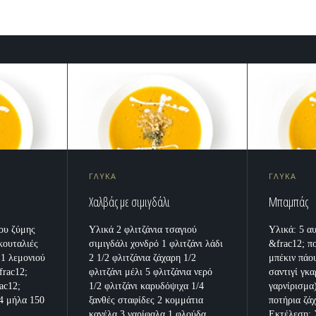
ΓΛΥΚΑ
ΓΛΥΚΑ
Χαλβάς με σιμιγδάλι
Μπαμπάς
ου ζύμης
Υλικά 2 φλιτζάνια τσαγιού
Υλικά: 5 α
κουταλιές
σιμιγδάλι χονδρό 1 φλιτζάνι λάδι
&frac12; π
 1 λεμονιού
2 1/2 φλιτζάνια ζάχαρη 1/2
μπέκιν πάου
frac12;
φλιτζάνι μέλι 5 φλιτζάνια νερό
σαντιγί γκα
ac12;
1/2 φλιτζάνι καρυδόψιχα 1/4
γαρνίρισμα)
4 μήλα 150
ξανθές σταφίδες 2 κομμάτια
ποτήρια ζά
.
κανέλα 3 γαρίφαλα 1 φλούδα...
Εκτέλεση: 