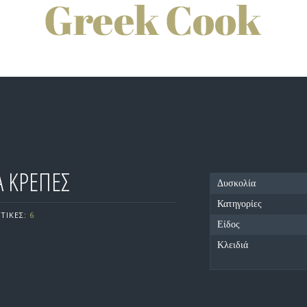
Α ΚΡΕΠΕΣ
Δυσκολία
Κατηγορίες
ΤΙΚΕΣ:
6
Είδος
Κλειδιά