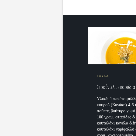
ΓΛΥΚΑ
Στρούντελ με καρύδια
Υλικά: 1 πακέτο φύλλ
κουρού (Κανάκη) 4-5 
σούπας βούτυρο χυμό
100 γραμ. σταφίδες &
κουταλάκι κανέλα &fr
κουταλάκι γαρίφαλλο 
γραμ. χοντροτριμένα..