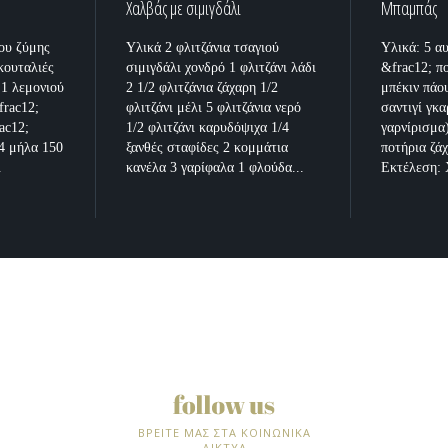
Χαλβάς με σιμιγδάλι
Μπαμπάς
ου ζύμης
Υλικά 2 φλιτζάνια τσαγιού
Υλικά: 5 α
κουταλιές
σιμιγδάλι χονδρό 1 φλιτζάνι λάδι
&frac12; π
 1 λεμονιού
2 1/2 φλιτζάνια ζάχαρη 1/2
μπέκιν πάου
frac12;
φλιτζάνι μέλι 5 φλιτζάνια νερό
σαντιγί γκα
ac12;
1/2 φλιτζάνι καρυδόψιχα 1/4
γαρνίρισμα)
4 μήλα 150
ξανθές σταφίδες 2 κομμάτια
ποτήρια ζά
.
κανέλα 3 γαρίφαλα 1 φλούδα...
Εκτέλεση: 
ΒΡΕΙΤΕ ΜΑΣ ΣΤΑ ΚΟΙΝΩΝΙΚΑ
ΔΙΚΤΥΑ