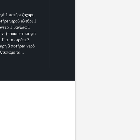
υγά 1 ποτήρι ζάχαρη
οτήρι νερού αλεύρι 1
ντερ 1 βανίλια 1
ρνί (προαιρετικά για
 Για το σιρόπι:3
χαρη 3 ποτήρια νερό
Χτυπάμε τα...