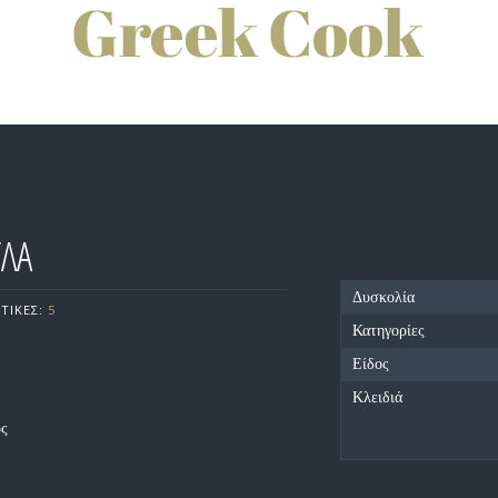
ΥΛΑ
Δυσκολία
ΤΙΚΕΣ:
5
Κατηγορίες
Είδος
Κλειδιά
ος