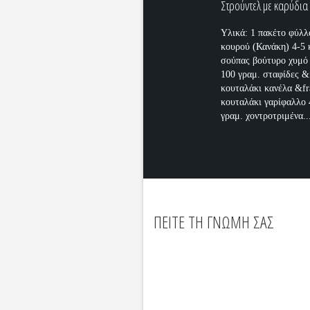
Στρούντελ με καρύδια
Υλικά: 1 πακέτο φύλλ
κουρού (Κανάκη) 4-5 
σούπας βούτυρο χυμό
100 γραμ. σταφίδες &
κουταλάκι κανέλα &fr
κουταλάκι γαρίφαλλο 
γραμ. χοντροτριμένα..
ΠΕΙΤΕ ΤΗ ΓΝΩΜΗ ΣΑΣ