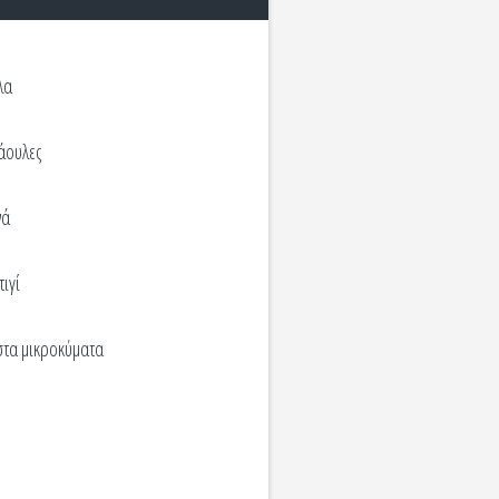
λα
άουλες
νά
τιγί
τα μικροκύματα