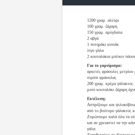
1200 γραμ. αλεύρι
100 γραμ. ζάχαρη
150 γραμ. αμύγδαλα
2 αβγά
1 ποτηράκι κονιάκ
λίγο γάλα
2 κουταλάκια μπέικιν πάου
Για το γαρνίρισμα:
αρκετές φράουλες μετρίου
σιρόπι φράουλας
200 γραμ. κρέμα γάλακτος
μισό κουταλάκι ζάχαρη άχν
Εκτέλεση:
Ασπρίζουμε και ψιλοκόβουμ
από το βούτυρο γάλακτος κ
Ζυμώνουμε καλά όλα τα υλ
και αν χρειαστεί να την κ
γάλα.
Τοποθετούμε σε βουτυρωμέν