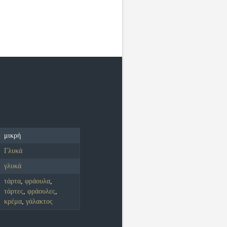
μικρή
Γλυκά
γλυκά
τάρτα
,
φράουλα
,
τάρτες
,
φράουλες
,
κρέμα
,
γάλακτος