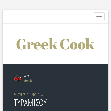
Toggle
navigati
από
stell@
ΣΥΝΤΑΓΕΣ
PHILADELPHIA
ΤΥΡΑΜΙΣΟΥ