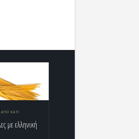
9 ΑΠΌ KATI
λες με ελληνική