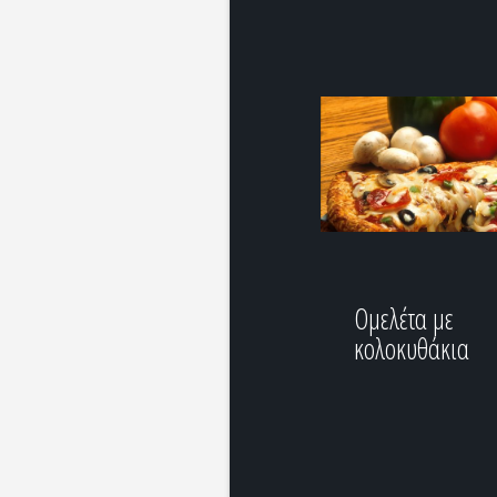
Ομελέτα με
κολοκυθάκια