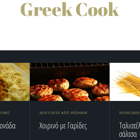
AFINO
30/01/2010 ΑΠΌ REDHAIR
30/09/200
ρονάδα
Χοιρινό με Γαρίδες
Ταλιατέ
σάλτσα