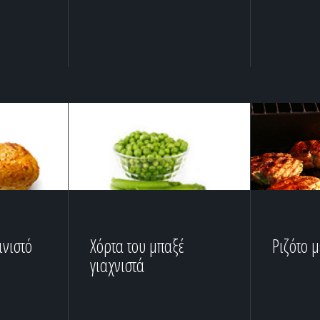
ινιστό
Χόρτα του μπαξέ
Ριζότο 
γιαχνιστά