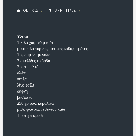
ΘΕΤΙΚΕΣ:
3
ΑΡΝΗΤΙΚΕΣ:
7
Υλικά:
1 κιλό χοιρινό μπούτι
μισό κιλό γαρίδες μέτριες καθαρισμένες
1 κρεμμύδι μεγάλο
3 σκελίδες σκόρδο
2 κ.σ. πελτέ
αλάτι
πιπέρι
λίγο τσίλι
δάφνη
βασιλικό
250 γρ.ρύζι καρολίνα
μισό φλυτζάνι τσαγιού λάδι
1 ποτήρι κρασί