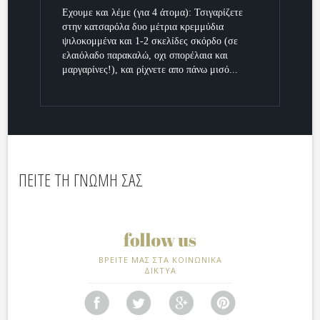
Εχουμε και λέμε (για 4 άτομα): Τσιγαρίζετε
στην κατσαρόλα δυο μέτρια κρεμμύδια
ψιλοκομμένα και 1-2 σκελίδες σκόρδο (σε
ελαιόλαδο παρακαλώ, οχι σπορέλαια και
μαργαρίνες!), και ρίχνετε απο πάνω μισό...
ΠΕΙΤΕ ΤΗ ΓΝΩΜΗ ΣΑΣ
ΒΡΕΙΤΕ ΜΑΣ ΣΤΑ ΚΟΙΝΩΝΙΚΑ
ΔΙΚΤΥΑ