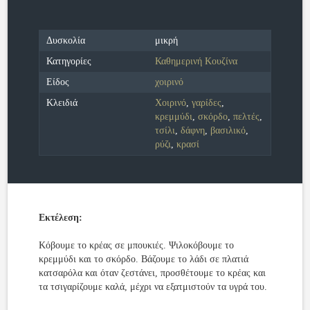
Δυσκολία
μικρή
Κατηγορίες
Καθημερινή Κουζίνα
Είδος
χοιρινό
Κλειδιά
Χοιρινό
,
γαρίδες
,
κρεμμύδι
,
σκόρδο
,
πελτές
,
τσίλι
,
δάφνη
,
βασιλικό
,
ρύζι
,
κρασί
Εκτέλεση:
Κόβουμε το κρέας σε μπουκιές. Ψιλοκόβουμε το
κρεμμύδι και το σκόρδο. Βάζουμε το λάδι σε πλατιά
κατσαρόλα και όταν ζεστάνει, προσθέτουμε το κρέας και
τα τσιγαρίζουμε καλά, μέχρι να εξατμιστούν τα υγρά του.