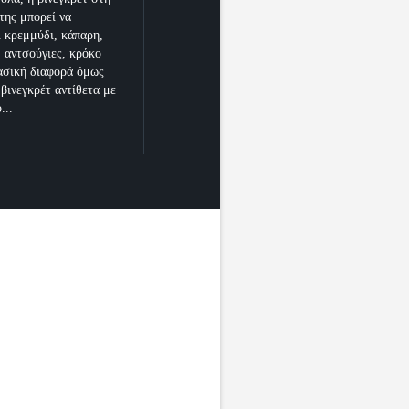
της μπορεί να
ι κρεμμύδι, κάπαρη,
 αντσούγιες, κρόκο
ασική διαφορά όμως
 βινεγκρέτ αντίθετα με
...