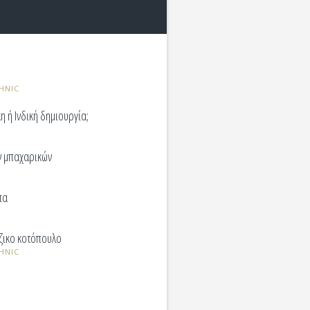
HNIC
κη ή Ινδική δημιουργία;
ν μπαχαρικών
πα
έζικο κοτόπουλο
HNIC