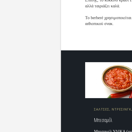
Επίσης, το κόκκινο κρασί ε
αλλά ταιριάζει καλά.
Το berberé χρησιμοποιείτα
αιθιοπικού σνακ.
ΣΑΛΤΣΕΣ, ΝΤΡΕΣΙΝΓΚ
Μπεσαμέλ
Μπεσαμέλ ΥΛΙΚΑ (με