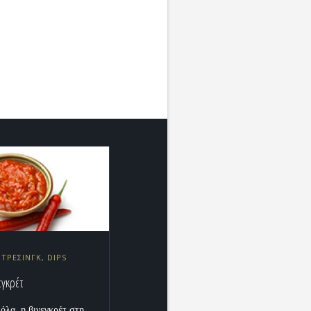
ΝΤΡΕΣΙΝΓΚ, DIPS
εγκρέτ
όλα, η βινεγκρέτ στη