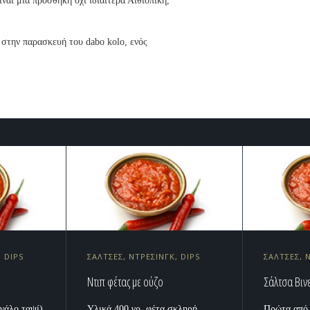
ίναι μια προσθήκη όχι ιδιαίτερα Αιθιοπική,
ι στην παρασκευή του dabo kolo, ενός
, DIPS
ΣΑΛΤΣΕΣ, ΝΤΡΕΣΙΝΓΚ, DIPS
ΣΑΛΤΣΕΣ, 
Ντιπ φέτας με ούζο
Σάλτσα Βιν
γάλο ταψί)
Υλικά 400 γρ. φέτα σκληρή,
Πρώτα από 