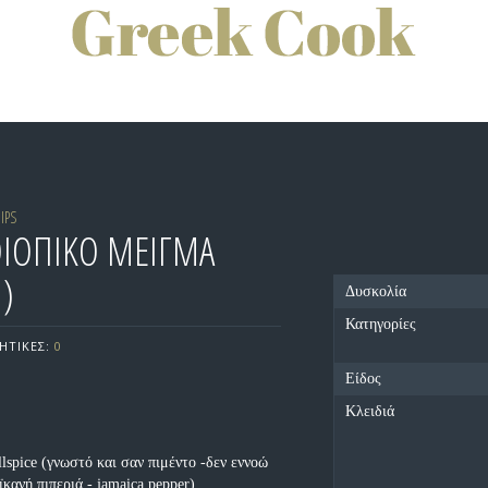
DIPS
ΘΙΟΠΙΚΟ ΜΕΙΓΜΑ
)
Δυσκολία
Κατηγορίες
ΗΤΙΚΕΣ:
0
Είδος
Κλειδιά
lspice (γνωστό και σαν πιμέντο -δεν εννοώ
ϊκανή πιπεριά - jamaica pepper)