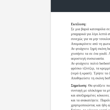
Εκτέλεση:
Σε μια βαριά κατσαρόλα σε
μπαχαρικά για λίγα λεπτά 
συνεχώς για να μην τσουλο
Απομακρύνετε από τη φωτιά
Αν φτιάχνετε ξηρή σκόνη be
χτυπήστε τα σε ένα γουδί.
αεροστεγή συσκευασία.
Αν φτιάχνετε πολτό berber
φρέσκο τζίντζερ, τα κρεμμύ
(νερό ή κρασί). Τρίψτε τα 
Αποθηκεύστε τη σκόνη ber
Σημείωση:
Θα φτιάξετε πιο
συνταγή με ολόκληρα τα μ
και αποξηραμένες κόκκινες 
και τα ανακατέψετε. Παρόλ
χρησιμοποιώντας και ήδη 