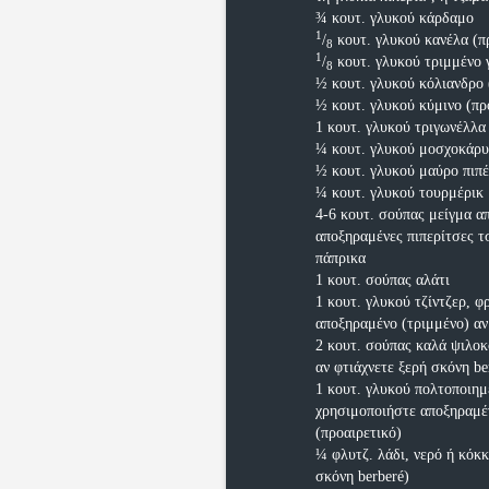
¾ κουτ. γλυκού κάρδαμο
1
/
κουτ. γλυκού κανέλα (π
8
1
/
κουτ. γλυκού τριμμένο 
8
½ κουτ. γλυκού κόλιανδρο 
½ κουτ. γλυκού κύμινο (πρ
1 κουτ. γλυκού τριγωνέλλα 
¼ κουτ. γλυκού μοσχοκάρυ
½ κουτ. γλυκού μαύρο πιπέ
¼ κουτ. γλυκού τουρμέρικ
4-6 κουτ. σούπας μείγμα απ
αποξηραμένες πιπερίτσες τσ
πάπρικα
1 κουτ. σούπας αλάτι
1 κουτ. γλυκού τζίντζερ, 
αποξηραμένο (τριμμένο) αν
2 κουτ. σούπας καλά ψιλοκ
αν φτιάχνετε ξερή σκόνη be
1 κουτ. γλυκού πολτοποιημ
χρησιμοποιήστε αποξηραμέν
(προαιρετικό)
¼ φλυτζ. λάδι, νερό ή κόκκ
σκόνη berberé)