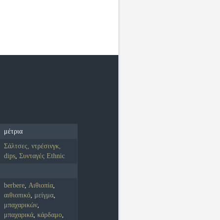
μέτρια
Σάλτσες, ντρέσινγκ,
dips
,
Συνταγές Ethnic
berbere
,
Αιθιοπία
,
αιθιοπικό
,
μείγμα
,
μπαχαρικών
,
μπαχαρικά
,
κάρδαμο
,