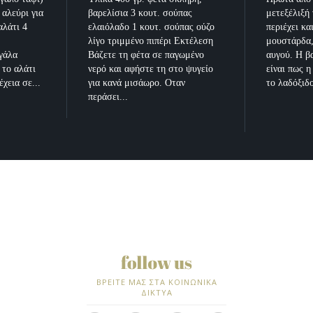
 αλεύρι για
βαρελίσια 3 κουτ. σούπας
μετεξέλιξή 
αλάτι 4
ελαιόλαδο 1 κουτ. σούπας ούζο
περιέχει κα
λίγο τριμμένο πιπέρι Εκτέλεση
μουστάρδα,
γάλα
Βάζετε τη φέτα σε παγωμένο
αυγού. Η β
 το αλάτι
νερό και αφήστε τη στο ψυγείο
είναι πως η
χεια σε...
για κανά μισάωρο. Οταν
το λαδόξιδο
περάσει...
ΒΡΕΙΤΕ ΜΑΣ ΣΤΑ ΚΟΙΝΩΝΙΚΑ
ΔΙΚΤΥΑ