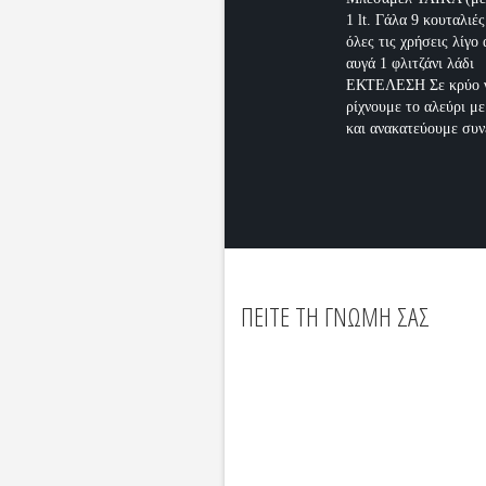
1 lt. Γάλα 9 κουταλιές
όλες τις χρήσεις λίγο 
αυγά 1 φλιτζάνι λάδι
ΕΚΤΕΛΕΣΗ Σε κρύο 
ρίχνουμε το αλεύρι με
και ανακατεύουμε συνέ
ΠΕΙΤΕ ΤΗ ΓΝΩΜΗ ΣΑΣ