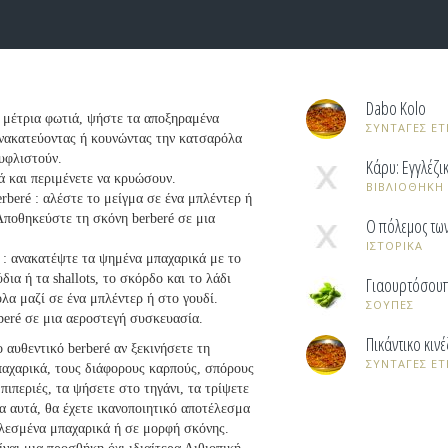
Dabo Kolo
 μέτρια φωτιά, ψήστε τα αποξηραμένα
ΣΥΝΤΑΓΕΣ ET
ανακατεύοντας ή κουνώντας την κατσαρόλα
υφλιστούν.
Κάρυ: Εγγλέζι
 και περιμένετε να κρυώσουν.
ΒΙΒΛΙΟΘΗΚΗ
rberé : αλέστε το μείγμα σε ένα μπλέντερ ή
 Αποθηκεύστε τη σκόνη berberé σε μια
Ο πόλεμος τω
ΙΣΤΟΡΙΚΑ
é : ανακατέψτε τα ψημένα μπαχαρικά με το
δια ή τα shallots, το σκόρδο και το λάδι
Γιαουρτόσου
όλα μαζί σε ένα μπλέντερ ή στο γουδί.
ΣΟΥΠΕΣ
beré σε μια αεροστεγή συσκευασία.
Πικάντικο κιν
 αυθεντικό berberé αν ξεκινήσετε τη
ΣΥΝΤΑΓΕΣ ET
παχαρικά, τους διάφορους καρπούς, σπόρους
πιπεριές, τα ψήσετε στο τηγάνι, τα τρίψετε
α αυτά, θα έχετε ικανοποιητικό αποτέλεσμα
αλεσμένα μπαχαρικά ή σε μορφή σκόνης.