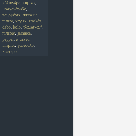
κόλιανδρο
,
κύμινο
,
μοσχοκάρυδο
,
τουρμέρικ
,
turmeric
,
πιπέρι
,
καγιέν
,
εσαλότ
,
dabo
,
kolo
,
τζαμαϊκανή
,
πιπεριά
,
jamaica
,
pepper
,
πιμέντο
,
allspice
,
γαρίφαλο
,
καυτερό