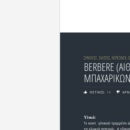
ΣΥΝΤΑΓΕΣ
ΣΑΛΤΣΕΣ, ΝΤΡΕΣΙΝΓΚ, 
BERBERE (ΑΙ
ΜΠΑΧΑΡΙΚΩΝ
ΘΕΤΙΚΕΣ:
14
ΑΡΝ
Υλικά:
¼ κουτ. γλυκού τριμμένο al
τη γλυκιά πιπεριά-, ή τζαμα