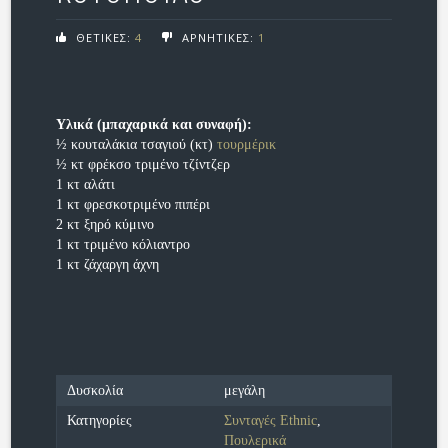
ΘΕΤΙΚΕΣ:
4
ΑΡΝΗΤΙΚΕΣ:
1
Υλικά (μπαχαρικά και συναφή):
½ κουταλάκια τσαγιού (κτ)
τουρμέρικ
½ κτ φρέκσο τριμένο τζίντζερ
1 κτ αλάτι
1 κτ φρεσκοτριμένο πιπέρι
2 κτ ξηρό κύμινο
1 κτ τριμένο κόλιαντρο
1 κτ ζάχαργη άχνη
Δυσκολία
μεγάλη
Κατηγορίες
Συνταγές Ethnic
,
Πουλερικά