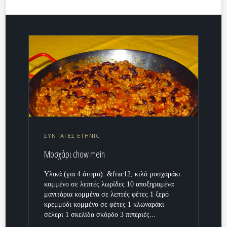
ΣΥΝΤΑΓΕΣ ETHNIC
Μοσχάρι chow mein
Υλικά (για 4 άτομα): &frac12; κιλό μοσχαράκι
κομμένο σε λεπτές λωρίδες 10 αποξηραμένα
μανιτάρια κομμένα σε λεπτές φέτες 1 ξερό
κρεμμύδι κομμένο σε φέτες 1 κλωναράκι
σέλερι 1 σκελίδα σκόρδο 3 πιπεριές...