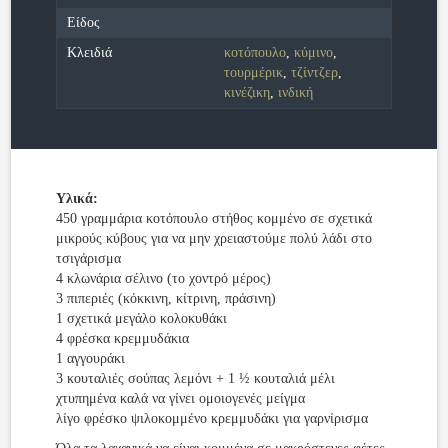
Είδος
Κλειδιά
κοτόπουλο
,
κύμινο
,
τουρμέρικ
,
τζίντζερ
,
κινέζικη
,
ινδική
Υλικά:
450 γραμμάρια κοτόπουλο στήθος κομμένο σε σχετικά
μικρούς κύβους για να μην χρειαστούμε πολύ λάδι στο
τσιγάρισμα
4 κλωνάρια σέλινο (το χοντρό μέρος)
3 πιπεριές (κόκκινη, κίτρινη, πράσινη)
1 σχετικά μεγάλο κολοκυθάκι
4 φρέσκα κρεμμυδάκια
1 αγγουράκι
3 κουταλιές σούπας λεμόνι + 1 ½ κουταλιά μέλι
χτυπημένα καλά να γίνει ομοιογενές μείγμα
λίγο φρέσκο ψιλοκομμένο κρεμμυδάκι για γαρνίρισμα