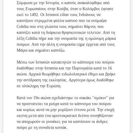
Σύμφωνα με την Ιστορία, ο καπνός ανακαλύφθηκε από
τους Ευρωπαίους στην Κούβα, όταν ο Κολόμβος έφτασε
εκεί το 1492. Οι Ισπανοί είδαν τους Ινδιάνους να
καπνίζουν στριμμένα φύλλα καπνού που τα ονόμαζαν
Cohiba που στη γλώσσα τους σημαίνει θάμνος που
καπνίζει κατά τη διάρκεια θρησκευτικών τελετών. Από τη
λέξη Cohiba πήρε και την ονομασία της η ομώνυμη μάρκα
πούρων. Από την άλλη η ονομασία cigar έρχεται από τους
Μάγια και σημαίνει καπνίζω.
Μέσω των Ισπανών κατακτητών το κάπνισμα του πούρου
διαδόθηκε στην Ισπανία και την Πορτογαλία κατά το 16
αιώνα. Αρχικά θεωρήθηκε ειδωλολατρικό έθιμο και βρήκε
την αντίδραση της εκκλησίας. Αργότερα όμως διαδόθηκε
σε ολόκληρη την Ευρώπη.
Κατά τον 19ο αιώνα σχεδιάστηκε το σακάκι "σμόκιν" για
να προστατεύει τα ρούχα κατά το κάπνισμα του πούρου
και κυρίως αυτά να μην μυρίζουν έντονα μετά. Την εποχή
εκείνη μετά από ένα αριστοκρατικό δείπνο συνηθίζονταν
να αποχωρούν οι γυναίκες για να καπνίσουν οι άνδρες
πούρο με τη συνοδεία κονιάκ.