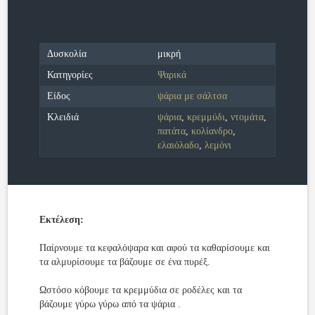
Δυσκολία
μικρή
Κατηγορίες
Ψαρικά
Είδος
ψάρια με σάλτσα
Κλειδιά
ψάρια
,
κρεμμύδι
,
ντομάτα
,
πατάτα
,
κολίανδρο
,
ελαιόλαδο
,
λεμόνι
Εκτέλεση:
Παίρνουμε τα κεφαλόψαρα και αφού τα καθαρίσουμε και
τα αλμυρίσουμε τα βάζουμε σε ένα πυρέξ.
Ωστόσο κόβουμε τα κρεμμύδια σε ροδέλες και τα
βάζουμε γύρω γύρω από τα ψάρια .