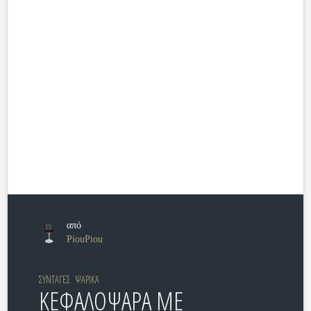
από
PiouPiou
ΣΥΝΤΑΓΕΣ
ΨΑΡΙΚΑ
ΚΕΦΑΛΟΨΑΡΑ ΜΕ