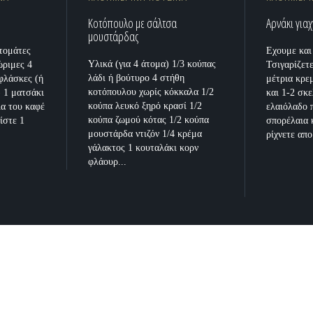
Κοτόπουλο με σάλτσα
Αρνάκι γιαχ
μουστάρδας
ντομάτες
Εχουμε και 
Υλικά (για 4 άτομα) 1/3 κούπας
ώριμες 4
Τσιγαρίζετ
λάδι ή βούτυρο 4 στήθη
 φλάσκες (ή
μέτρια κρε
κοτόπουλου χωρίς κόκκαλα 1/2
) 1 ματσάκι
και 1-2 σκ
κούπα λευκό ξηρό κρασί 1/2
ια του καφέ
ελαιόλαδο 
κούπα ζωμού κότας 1/2 κούπα
ίστε 1
σπορέλαια κ
μουστάρδα ντιζόν 1/4 κρέμα
ρίχνετε απο
γάλακτος 1 κουταλάκι κορν
φλάουρ...