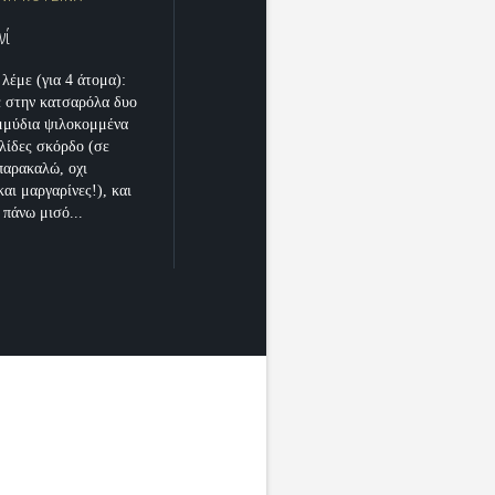
νί
λέμε (για 4 άτομα):
ε στην κατσαρόλα δυο
μμύδια ψιλοκομμένα
ελίδες σκόρδο (σε
παρακαλώ, οχι
αι μαργαρίνες!), και
 πάνω μισό...