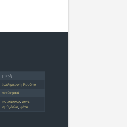
μικρή
Καθημερινή Κουζίνα
πουλερικά
κοτόπουλο
,
πανέ
,
αμύγδαλα
,
φέτα