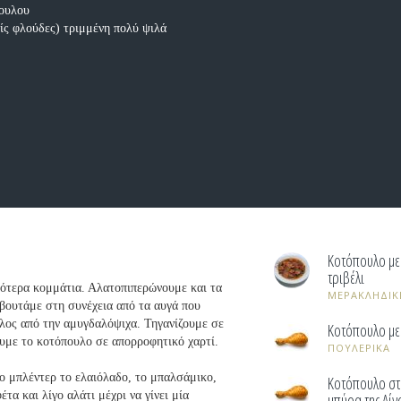
πουλου
ίς φλούδες) τριμμένη πολύ ψιλά
Κοτόπουλο με
τριβέλι
ρότερα κομμάτια. Αλατοπιπερώνουμε και τα
ΜΕΡΑΚΛΗΔΙΚ
 βουτάμε στη συνέχεια από τα αυγά που
έλος από την αμυγδαλόψιχα. Τηγανίζουμε σε
Κοτόπουλο με 
ουμε το κοτόπουλο σε απορροφητικό χαρτί.
ΠΟΥΛΕΡΙΚΑ
ο μπλέντερ το ελαιόλαδο, το μπαλσάμικο,
Κοτόπουλο στ
έτα και λίγο αλάτι μέχρι να γίνει μία
μπύρα της Λίν