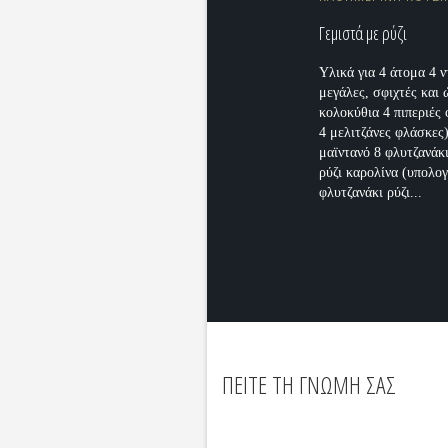
Γεμιστά με ρύζι
Υλικά για 4 άτομα 4 
μεγάλες, σφιχτές και 
κολοκύθια 4 πιπεριές
4 μελιτζάνες φλάσκες
μαϊντανό 8 φλυτζανάκ
ρύζι καρολίνα (υπολογ
φλυτζανάκι ρύζι...
ΠΕΙΤΕ ΤΗ ΓΝΩΜΗ ΣΑΣ