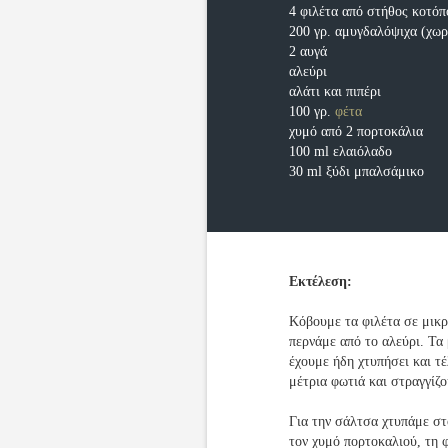
4 φιλέτα από στήθος κοτό
200 γρ. αμυγδαλόψιχα (χωρ
2 αυγά
αλεύρι
αλάτι και πιπέρι
100 γρ.
φέτα
χυμό από 2 πορτοκάλια
100 ml ελαιόλαδο
30 ml ξύδι μπαλσάμικο
Εκτέλεση:
Κόβουμε τα φιλέτα σε μικ
περνάμε από το αλεύρι. Τα
έχουμε ήδη χτυπήσει και τ
μέτρια φωτιά και στραγγίζ
Για την σάλτσα χτυπάμε στ
τον χυμό πορτοκαλιού, τη φ