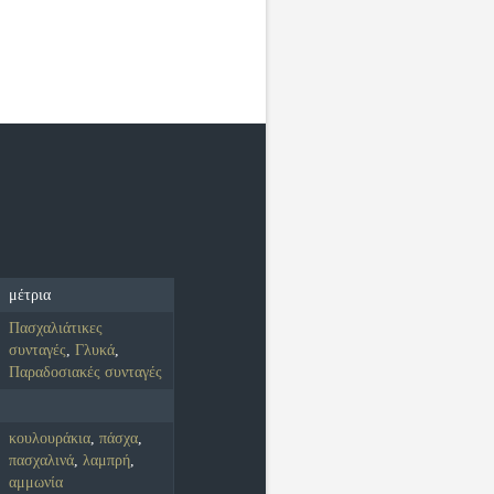
μέτρια
Πασχαλιάτικες
συνταγές
,
Γλυκά
,
Παραδοσιακές συνταγές
κουλουράκια
,
πάσχα
,
πασχαλινά
,
λαμπρή
,
αμμωνία