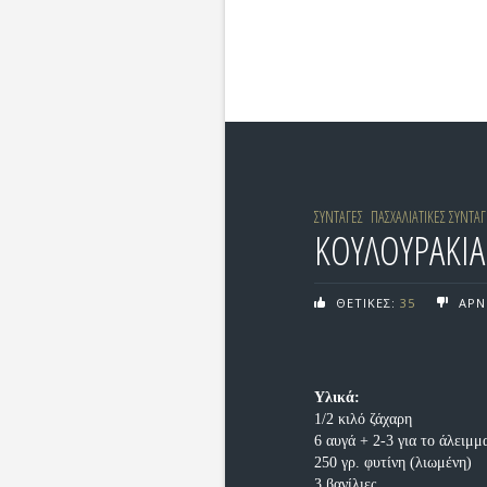
ΣΥΝΤΑΓΕΣ
ΠΑΣΧΑΛΙΑΤΙΚΕΣ ΣΥΝΤΑΓ
ΚΟΥΛΟΥΡΑΚΙ
ΘΕΤΙΚΕΣ:
35
ΑΡΝ
Υλικά:
1/2 κιλό ζάχαρη
6 αυγά + 2-3 για το άλειμ
250 γρ. φυτίνη (λιωμένη)
3 βανίλιες