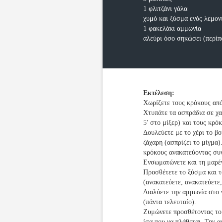
1 φλιτζάνι γάλα
χυμό και ξύσμα ενός λεμον
1 φακελάκι αμμωνία
αλεύρι όσο σηκώσει (περίπ
Εκτέλεση:
Χωρίζετε τους κρόκους από
Χτυπάτε τα ασπράδια σε χα
5' στο μίξερ) και τους κρό
Δουλεύετε με το χέρι το βο
ζάχαρη (ασπρίζει το μίγμα
κρόκους ανακατεύοντας συ
Ενσωματώνετε και τη μαρέ
Προσθέτετε το ξύσμα και το
(ανακατεύετε, ανακατεύετε,
Διαλύετε την αμμωνία στο 
(πάντα τελευταίο).
Ζυμώνετε προσθέτοντας το 
ίσα που να πλάθεται. Την α