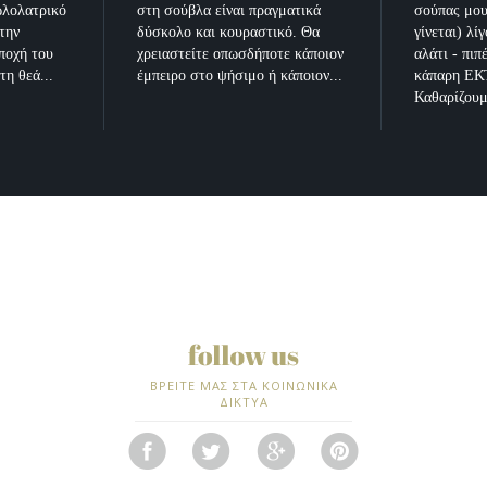
ωλολατρικό
στη σούβλα είναι πραγματικά
σούπας μου
την
δύσκολο και κουραστικό. Θα
γίνεται) λί
εποχή του
χρειαστείτε οπωσδήποτε κάποιον
αλάτι - πιπ
τη θεά...
έμπειρο στο ψήσιμο ή κάποιον...
κάπαρη Ε
Καθαρίζουμ
ΒΡΕΙΤΕ ΜΑΣ ΣΤΑ ΚΟΙΝΩΝΙΚΑ
ΔΙΚΤΥΑ