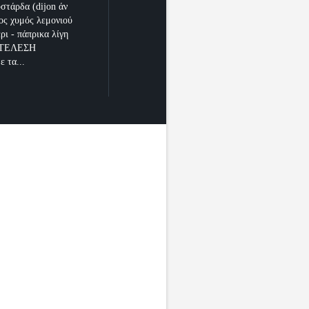
στάρδα (dijon άν
γος χυμός λεμονιού
έρι - πάπρικα λίγη
ΚΤΕΛΕΣΗ
ε τα...