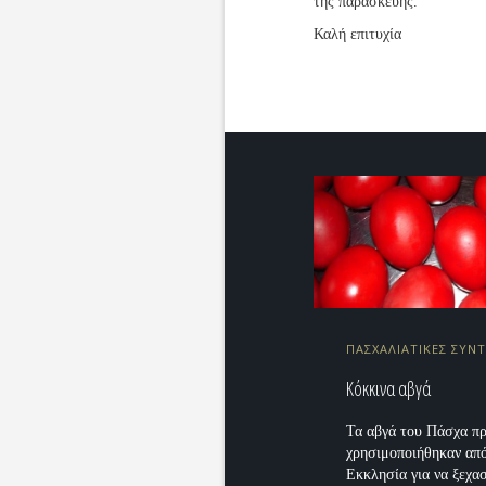
της παρασκευής.
Καλή επιτυχία
ΠΑΣΧΑΛΙΑΤΙΚΕΣ ΣΥΝ
Κόκκινα αβγά
Τα αβγά του Πάσχα πρ
χρησιμοποιήθηκαν από
Εκκλησία για να ξεχασ