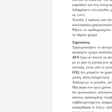
καφεδάκι) και στη συνέχει
ξεθαρρέψετε στο μέγεθος γ
ως τεστ).
Χτυπάτε 2 κρόκους και ένα
κουλουράκια χρησιμοποιών
Ψήνετε σε προθερμασμένο φ
να πάρουν χρώμα.
Σημειώσεις:
Χρησιμοποιήστε το αλουμιν
αποφύγετε εμαγιέ-ανοξείδω
ΔΕΝ
ξέρω αν γίνεται να απ
με το χέρι (η μητέρα μου α
συνταγή, εκτός από το χτύ
ΟΧΙ,
δεν μπορείτε να χρησ
γεύση, άλλη σκληρότητα).
Ανάλογα με το μέγεθος, γί
Μία φορά στα οχτώ χρόνια 
δεν φουσκώνουν, απλώνουν, 
κάποιος γαλανομάτης στραβ
σαββατογεννημένος αναφών
αναφέρθηκαν οι λέξεις «άπ