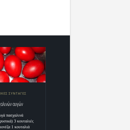
ΙΚΕΣ ΣΥΝΤΑΓΕΣ
αλινών αυγών
υγά πασχαλινά
φυσικά) 3 κουταλιές
ιονέζα 1 κουταλιά