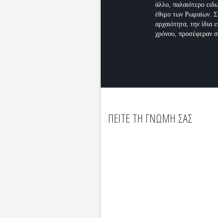
άλλο, παλαιότερο ειδ
έθιμο των Ρωμαίων. Σ
αρχαιότητα, την ίδια 
χρόνου, προσέφεραν σ
ΠΕΙΤΕ ΤΗ ΓΝΩΜΗ ΣΑΣ