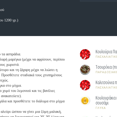
ιού
ου 1200 γρ.)
Κουλούρια Πα
 τα ασπράδια.
ΠΑΣΧΑΛΙΑΤΙΚ
λαρή μαρέγκα (μέχρι να αφρίσουν, περίπου
κους χωριστά.
Τσουρέκια (πα
ύτυρο και τη ζάχαρη μέχρι να λιώσει η
ΠΑΡΑΔΟΣΙΑΚ
). Προσθέτετε σταδιακά τους χτυπημένους
νεχώς.
Καλιτσούνια π
γκα στο μίγμα.
ΠΑΣΧΑΛΙΑΤΙΚ
 χυμό του λεμονιού και τις βανίλιες
 ανακατεύετε).
Κουλουράκια 
γάλα και προσθέτετε το διάλυμα στο μίγμα
σουσάμι
ΓΛΥΚΑ
αλεύρι ώσπου να γίνει μια ζύμη μαλακή,
φήνετε να ξεκουραστεί για 20'-30' (ώρα για