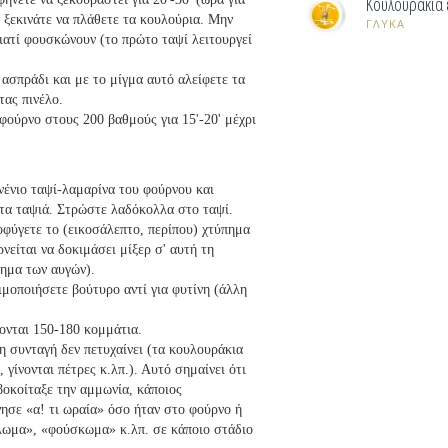
Κουλουράκια
α ξεκινάτε να πλάθετε τα κουλούρια. Μην
ΓΛΥΚΑ
ιατί φουσκώνουν (το πρώτο ταψί λειτουργεί
 ασπράδι και με το μίγμα αυτό αλείφετε τα
τας πινέλο.
ούρνο στους 200 βαθμούς για 15'-20' μέχρι
ένιο ταψί-λαμαρίνα του φούρνου και
τα ταψιά. Στρώστε λαδόκολλα στο ταψί.
οφύγετε το (εικοσάλεπτο, περίπου) χτύπημα
ρνείται να δοκιμάσει μίξερ σ' αυτή τη
πημα των αυγών).
ιμοποιήσετε βούτυρο αντί για φυτίνη (άλλη
νονται 150-180 κομμάτια.
η συνταγή δεν πετυχαίνει (τα κουλουράκια
γίνονται πέτρες κ.λπ.). Αυτό σημαίνει ότι
οκοίταξε την αμμωνία, κάποιος
ησε «α! τι ωραία» όσο ήταν στο φούρνο ή
λωμα», «φούσκωμα» κ.λπ. σε κάποιο στάδιο