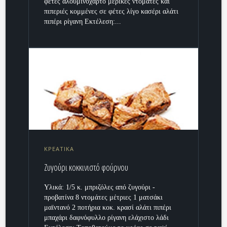
φέτες αλουμινόχαρτο μερικές ντομάτες και
πιπεριές κομμένες σε φέτες λίγο κασέρι αλάτι
πιπέρι ρίγανη Εκτέλεση:...
ΚΡΕΑΤΙΚΑ
Ζυγούρι κοκκινιστό φούρνου
Υλικά: 1/5 κ. μπριζόλες από ζυγούρι -
προβατίνα 8 ντομάτες μέτριες 1 ματσάκι
μαϊντανό 2 ποτήρια κοκ. κρασί αλάτι πιπέρι
μπαχάρι δαφνόφυλλο ρίγανη ελάχιστο λάδι