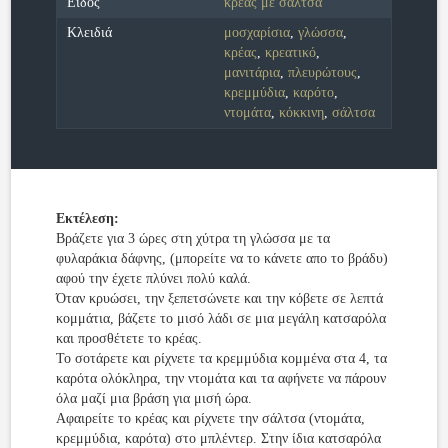
Είδος
κρέας με σάλτσα
Κλειδιά
μοσχαρίσια
,
γλώσσα
,
κρέας
,
κρεατικό
,
μανιτάρια
,
πλευρώτους
,
κρεμμύδια
,
καρότο
,
ντομάτα
,
κόκκινη
,
σάλτσα
Εκτέλεση:
Βράζετε για 3 ώρες στη χύτρα τη γλώσσα με τα
φυλαράκια δάφνης, (μπορείτε να το κάνετε απο το βράδυ)
αφού την έχετε πλύνει πολύ καλά.
Όταν κρυώσει, την ξεπετσώνετε και την κόβετε σε λεπτά
κομμάτια, βάζετε το μισό λάδι σε μια μεγάλη κατσαρόλα
και προσθέτετε το κρέας.
Το σοτάρετε και ρίχνετε τα κρεμμύδια κομμένα στα 4, τα
καρότα ολόκληρα, την ντομάτα και τα αφήνετε να πάρουν
όλα μαζί μια βράση για μισή ώρα.
Αφαιρείτε το κρέας και ρίχνετε την σάλτσα (ντομάτα,
κρεμμύδια, καρότα) στο μπλέντερ. Στην ίδια κατσαρόλα