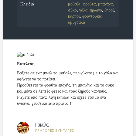
Κλειδιά
μούσλι
,
φρούτα
,
μπανάνα
,
σύκο
,
γάλα
,
πρωινό
,
ξηροί
,
καρποί
,
φουντούκια
,
αμύγδαλα
Εκτέλεση
Βάζετε σε ένα μπωλ το μούσλι, περιχύνετε με το γάλα και
αφήνετε να το ποτίσει.
Προσθέτετε τα φρούτα εποχής, τη μπανάνα και το σύκο
κομμένα σε λεπτές φέτες και τους ξηρούς καρπούς.
Ρίχνετε από πάνω λίγη κανέλα και έχετε έτοιμο ένα
υγιεινό, γευστικότατο πρωινό!!!
Πακολα
ΓΡΗΓΟΡΕΣ ΣΥΝΤΑΓΕΣ