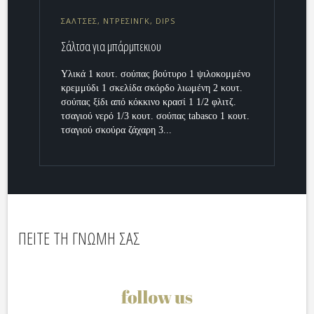
ΣΑΛΤΣΕΣ, ΝΤΡΕΣΙΝΓΚ, DIPS
Σάλτσα για μπάρμπεκιου
Υλικά 1 κουτ. σούπας βούτυρο 1 ψιλοκομμένο
κρεμμύδι 1 σκελίδα σκόρδο λιωμένη 2 κουτ.
σούπας ξίδι από κόκκινο κρασί 1 1/2 φλιτζ.
τσαγιού νερό 1/3 κουτ. σούπας tabasco 1 κουτ.
τσαγιού σκούρα ζάχαρη 3...
ΠΕΙΤΕ ΤΗ ΓΝΩΜΗ ΣΑΣ