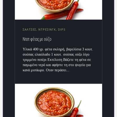
ΣΑΛΤΣΕΣ, ΝΤΡΕΣΙΝΓΚ, DIPS
Ντιπ φέτας με ούζο
Υλικά 400 γρ. φέτα σκληρή, βαρελίσια 3 κουτ.
σούπας ελαιόλαδο 1 κουτ. σούπας ούζο λίγο
τριμμένο πιπέρι Εκτέλεση Βάζετε τη φέτα σε
παγωμένο νερό και αφήστε τη στο ψυγείο για
κανά μισάωρο. Οταν περάσει...