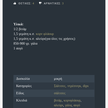
ΘΕΤΙΚΕΣ:
4
ΑΡΝΗΤΙΚΕΣ:
3
Υλικά:
1/2 βιτάμ
1,5 γεμάτη κ.σ.
κορν φλάουρ
1,5 γεμάτη κ.σ. αλεύρι(για όλες τις χρήσεις)
850-900 γρ. γάλα
1 αυγό
Δυσκολία
μικρή
Κατηγορίες
Σάλτσες, ντρέσινγκ, dips
Είδος
σάλτσες
Κλειδιά
βιτάμ
,
κορνφλάουρ
,
αλεύρι
,
γάλα
,
αυγό