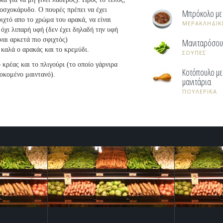
μοσχοκάρυδο. Ο πουρές πρέπει να έχει
Μπρόκολο με φ
ιχτό απο το χρώμα του αρακά, να είναι
ΜΕΡΑΚΛΗΔΙΚ
ι όχι λιπαρή υφή (δεν έχει δηλαδή την υφή
ναι αρκετά πιο σφιχτός)
Μανιταρόσο
 καλά ο αρακάς και το κρεμύδι.
ΣΟΥΠΕΣ
 κρέας και το πλιγούρι (το οποίο γάρνιρα
Κοτόπουλο με 
ροκομένο μαιντανό).
μανιτάρια
ΠΟΥΛΕΡΙΚΑ