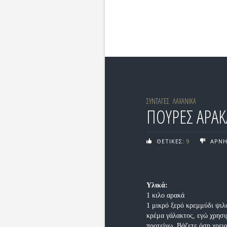
ΣΥΝΤΑΓΕΣ
ΛΑΧΑΝΙΚΑ
ΠΟΥΡΕΣ ΑΡΑΚ
ΘΕΤΙΚΕΣ:
9
ΑΡΝΗ
Υλικά:
1 κιλο αρακά
1 μικρό ξερό κρεμμύδι ψι
κρέμα γάλακτος, εγώ χρησι
προτείνω. Βάζετε όση χρεια