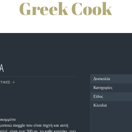
Α
Δυσκολία
ΤΙΚΕΣ:
4
Κατηγορίες
Είδος
Κλειδιά
λοκομμένο
μοποιώ meggle που είναι πηχτή και αυτή
στεί, είναι των 200 γρ. το καθε κουτάκι, εγώ