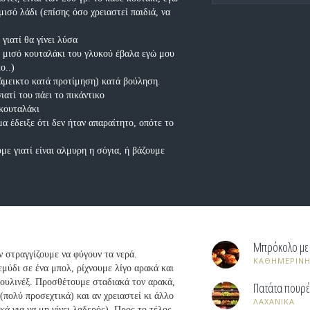
ισό λάδι (επίσης όσο χρειαστεί παιδιά, να
 γιατί θα γίνει λύσα
 μισό κουταλάκι του γλυκού έβαλα εγώ μου
ο..)
άμεικτο κατά προτίμηση) κατά βούληση.
ατί του πάει το πικάντικο
 κουταλάκι
α έδειξε ότι δεν ήταν απαραίτητο, οπότε το
υμε γιατί είναι αλμυρη η σόγια, ή βάζουμε
Μπρόκολο με
ν στραγγίζουμε να φύγουν τα νερά.
ΚΑΘΗΜΕΡΙΝΗ
μύδι σε ένα μπολ, ρίχνουμε λίγο αρακά και
μουλινέξ. Προσθέτουμε σταδιακά τον αρακά,
Πατάτα πουρέ
(πολύ προσεχτικά) και αν χρειαστεί κι άλλο
ΛΑΧΑΝΙΚΑ
κά για να μη γίνει λαδερός). Προς το τέλος,