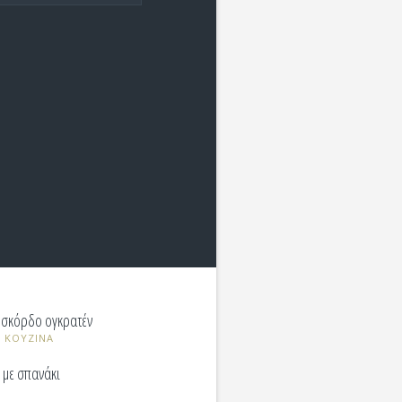
 σκόρδο ογκρατέν
 ΚΟΥΖΙΝΑ
 με σπανάκι