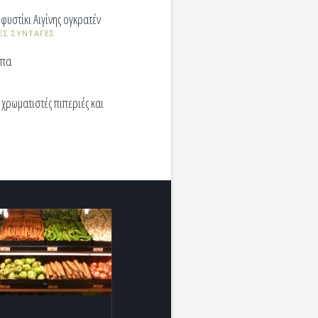
υστίκι Αιγίνης ογκρατέν
ΕΣ ΣΥΝΤΑΓΕΣ
υπα
χρωματιστές πιπεριές και