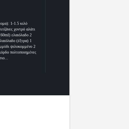
ομα): 1-1.5 κιλό
λιτζάνες χοντρό αλάτι
 (60ml) ελαιόλαδο 2
ελαιόλαδο (έξτρα) 1
μμύδι ψιλοκομμένο 2
κόρδο πολτοποιημένες
σιο...