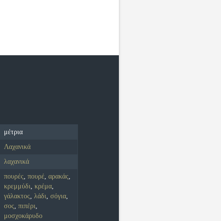
μέτρια
Λαχανικά
λαχανικά
πουρές
,
πουρέ
,
αρακάς
,
κρεμμύδι
,
κρέμα
,
γάλακτος
,
λάδι
,
σόγια
,
σος
,
πιπέρι
,
μοσχοκάρυδο