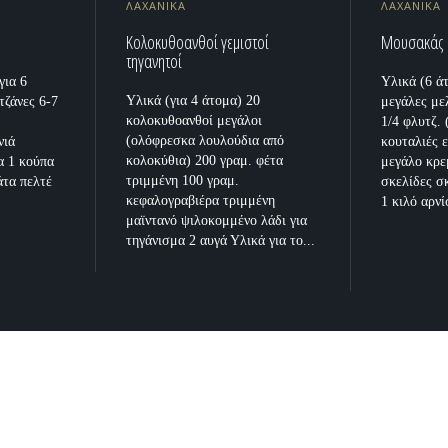
ΛΑΧΑΝΙΚΑ
ΛΑΧΑΝΙΚΑ
Κολοκυθοανθοί γεμιστοί
Μουσακάς
τηγανητοί
ια 6
Υλικά (6 άτ
Υλικά (για 4 άτομα) 20
τζάνες 6-7
μεγάλες με
κολοκυθοανθοί μεγάλοι
1/4 φλυτζ.
(ολόφρεσκα λουλούδια από
νιά
κουταλιές 
κολοκύθια) 200 γραμ. φέτα
α 1 κούπα
μεγάλο κρε
τριμμένη 100 γραμ.
άτα πελτέ
σκελίδες σ
κεφαλογραβιέρα τριμμένη
1 κιλό αρνί
μαϊντανό ψιλοκομμένο λάδι για
τηγάνισμα 2 αυγά Υλικά για το...