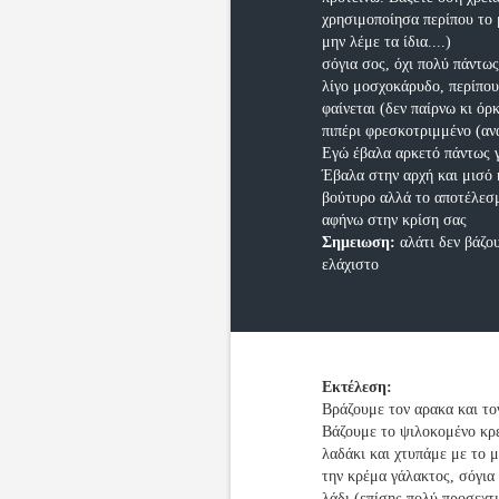
χρησιμοποίησα περίπου το μ
μην λέμε τα ίδια....)
σόγια σος, όχι πολύ πάντως
λίγο μοσχοκάρυδο, περίπου
φαίνεται (δεν παίρνω κι όρκ
πιπέρι φρεσκοτριμμένο (αν
Εγώ έβαλα αρκετό πάντως γι
Έβαλα στην αρχή και μισό
βούτυρο αλλά το αποτέλεσμ
αφήνω στην κρίση σας
Σημειωση:
αλάτι δεν βάζο
ελάχιστο
Εκτέλεση:
Βράζουμε τον αρακα και το
Βάζουμε το ψιλοκομένο κρε
λαδάκι και χτυπάμε με το 
την κρέμα γάλακτος, σόγια 
λάδι (επίσης πολύ προσεχτι