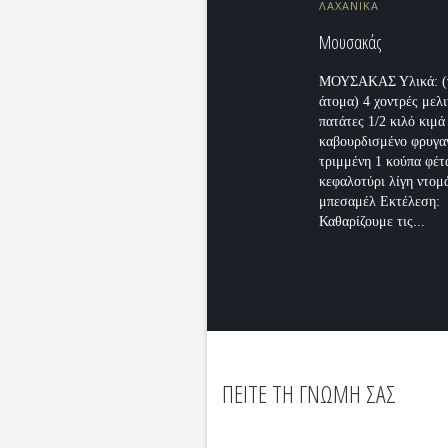
ΛΑΧΑΝΙΚΑ
Μουσακάς
ΜΟΥΣΑΚΑΣ Υλικά: (γ
άτομα) 4 χοντρές μελι
πατάτες 1/2 κιλό κιμά
καβουρδισμένο φρυγα
τριμμένη 1 κούπα φέτ
κεφαλοτύρι λίγη ντομ
μπεσαμέλ Εκτέλεση:
Καθαρίζουμε τις...
ΠΕΙΤΕ ΤΗ ΓΝΩΜΗ ΣΑΣ