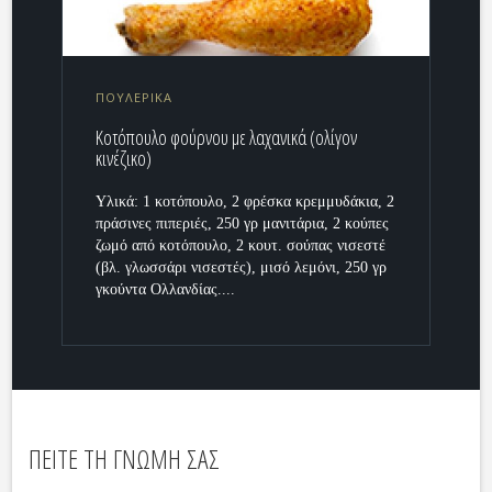
ΠΟΥΛΕΡΙΚΑ
Κοτόπουλο φούρνου με λαχανικά (ολίγον
κινέζικο)
Υλικά: 1 κοτόπουλο, 2 φρέσκα κρεμμυδάκια, 2
πράσινες πιπεριές, 250 γρ μανιτάρια, 2 κούπες
ζωμό από κοτόπουλο, 2 κουτ. σούπας νισεστέ
(βλ. γλωσσάρι νισεστές), μισό λεμόνι, 250 γρ
γκούντα Ολλανδίας....
ΠΕΙΤΕ ΤΗ ΓΝΩΜΗ ΣΑΣ