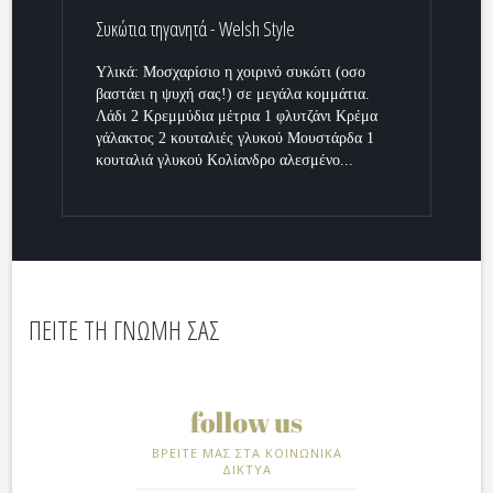
Συκώτια τηγανητά - Welsh Style
Υλικά: Μοσχαρίσιο η χοιρινό συκώτι (οσο
βαστάει η ψυχή σας!) σε μεγάλα κομμάτια.
Λάδι 2 Κρεμμύδια μέτρια 1 φλυτζάνι Κρέμα
γάλακτος 2 κουταλιές γλυκού Μουστάρδα 1
κουταλιά γλυκού Κολίανδρο αλεσμένο...
ΠΕΙΤΕ ΤΗ ΓΝΩΜΗ ΣΑΣ
ΒΡΕΙΤΕ ΜΑΣ ΣΤΑ ΚΟΙΝΩΝΙΚΑ
ΔΙΚΤΥΑ