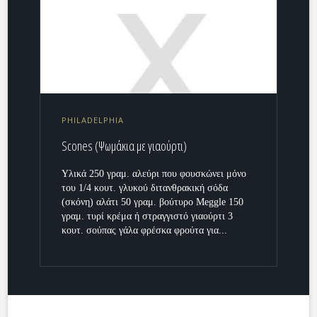
PHILADELPHIA
Scones (Ψωμάκια με γιαούρτι)
Υλικά 250 γραμ. αλεύρι που φουσκώνει μόνο
του 1/4 κουτ. γλυκού διτανθρακική σόδα
(σκόνη) αλάτι 50 γραμ. βούτυρο Meggle 150
γραμ. τυρί κρέμα ή στραγγιστό γιαούρτι 3
κουτ. σούπας γάλα φρέσκα φρούτα για...