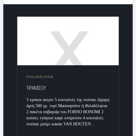
PHILADELPHIA
ΤΙΡΑΜΙΣΟΥ
5 κρόκοι αυγών 5 κουταλιές της σούπας ζάχαρη
άχνη 500 γρ. τυρί Μασκαρπόνε ή Φιλαδέλφεια
2 πακέτα σαβαγιάρ του FORNO BONOMI 2
κούπες τσαγιού καφέ εσπρέσσο 4 κουταλιές
σούπας ρούμι κακάο VAN HOUTEN...