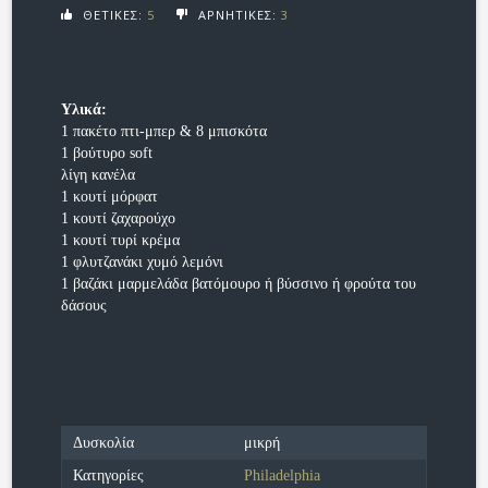
ΘΕΤΙΚΕΣ:
5
ΑΡΝΗΤΙΚΕΣ:
3
Υλικά:
1 πακέτο πτι-μπερ & 8 μπισκότα
1 βούτυρο soft
λίγη κανέλα
1 κουτί μόρφατ
1 κουτί ζαχαρούχο
1 κουτί τυρί κρέμα
1 φλυτζανάκι χυμό λεμόνι
1 βαζάκι μαρμελάδα βατόμουρο ή βύσσινο ή φρούτα του
δάσους
Δυσκολία
μικρή
Κατηγορίες
Philadelphia