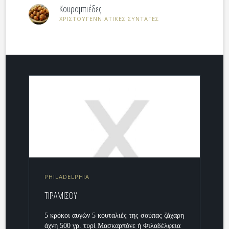
Κουραμπιέδες
ΧΡΙΣΤΟΥΓΕΝΝΙΑΤΙΚΕΣ ΣΥΝΤΑΓΕΣ
PHILADELPHIA
ΤΙΡΑΜΙΣΟΥ
5 κρόκοι αυγών 5 κουταλιές της σούπας ζάχαρη
άχνη 500 γρ. τυρί Μασκαρπόνε ή Φιλαδέλφεια