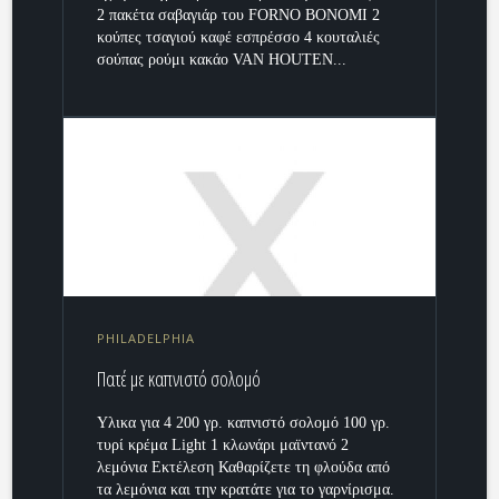
2 πακέτα σαβαγιάρ του FORNO BONOMI 2
κούπες τσαγιού καφέ εσπρέσσο 4 κουταλιές
σούπας ρούμι κακάο VAN HOUTEN...
PHILADELPHIA
Πατέ με καπνιστό σολομό
Υλικα για 4 200 γρ. καπνιστό σολομό 100 γρ.
τυρί κρέμα Light 1 κλωνάρι μαϊντανό 2
λεμόνια Εκτέλεση Καθαρίζετε τη φλούδα από
τα λεμόνια και την κρατάτε για το γαρνίρισμα.