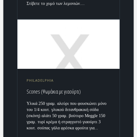
Στίβετε το χυμό των λεμονιών....
PHILADELPHIA
Scones (Ψωμάκια με γιαούρτι)
Υλικά 250 γραμ. αλεύρι που φουσκώνει μόνο
του 1/4 κουτ. γλυκού διτανθρακική σόδα
(σκόνη) αλάτι 50 γραμ. βούτυρο Meggle 150
γραμ. τυρί κρέμα ή στραγγιστό γιαούρτι 3
κουτ. σούπας γάλα φρέσκα φρούτα για...