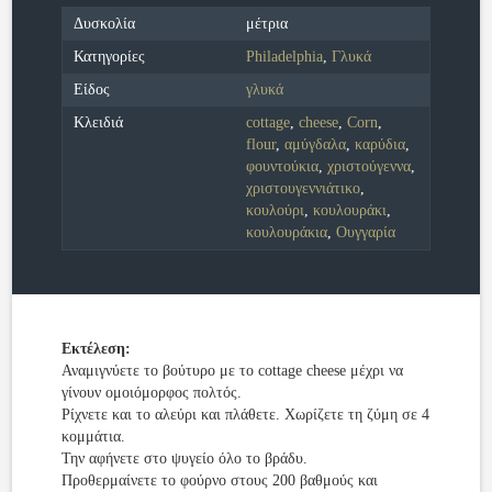
Δυσκολία
μέτρια
Κατηγορίες
Philadelphia
,
Γλυκά
Είδος
γλυκά
Κλειδιά
cottage
,
cheese
,
Corn
,
flour
,
αμύγδαλα
,
καρύδια
,
φουντούκια
,
χριστούγεννα
,
χριστουγεννιάτικο
,
κουλούρι
,
κουλουράκι
,
κουλουράκια
,
Ουγγαρία
Εκτέλεση:
Αναμιγνύετε το βούτυρο με το cottage cheese μέχρι να
γίνουν ομοιόμορφος πολτός.
Ρίχνετε και το αλεύρι και πλάθετε. Χωρίζετε τη ζύμη σε 4
κομμάτια.
Την αφήνετε στο ψυγείο όλο το βράδυ.
Προθερμαίνετε το φούρνο στους 200 βαθμούς και