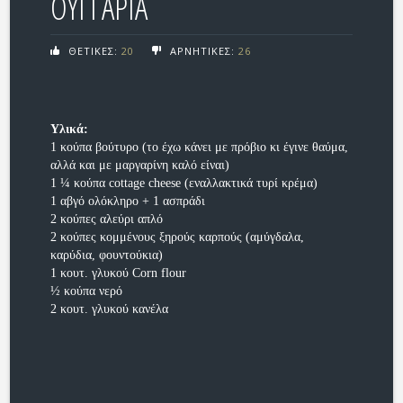
ΟΥΓΓΑΡΙΑ
ΘΕΤΙΚΕΣ:
20
ΑΡΝΗΤΙΚΕΣ:
26
Υλικά:
1 κούπα βούτυρο (το έχω κάνει με πρόβιο κι έγινε θαύμα,
αλλά και με μαργαρίνη καλό είναι)
1 ¼ κούπα cottage cheese (εναλλακτικά τυρί κρέμα)
1 αβγό ολόκληρο + 1 ασπράδι
2 κούπες αλεύρι απλό
2 κούπες κομμένους ξηρούς καρπούς (αμύγδαλα,
καρύδια, φουντούκια)
1 κουτ. γλυκού Corn flour
½ κούπα νερό
2 κουτ. γλυκού κανέλα