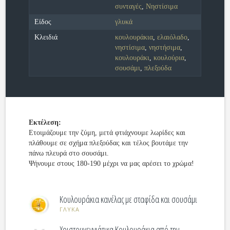
συνταγές
,
Νηστίσιμα
Είδος
γλυκά
Κλειδιά
κουλουράκια
,
ελαιόλαδο
,
νηστίσιμα
,
νηστήσιμα
,
κουλουράκι
,
κουλούρια
,
σουσάμι
,
πλεξούδα
Εκτέλεση:
Ετοιμάζουμε την ζύμη, μετά φτιάχνουμε λωρίδες και
πλάθουμε σε σχήμα πλεξούδας και τέλος βουτάμε την
πάνω πλευρά στο σουσάμι.
Ψήνουμε στους 180-190 μέχρι να μας αρέσει το χρώμα!
Κουλουράκια κανέλας με σταφίδα και σουσάμι
ΓΛΥΚΑ
Χριστουγεννιάτικα Κουλουράκια από την