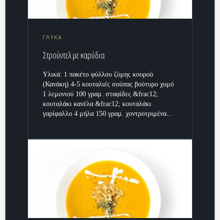
ΓΛΥΚΑ
Στρούντελ με καρύδια
Υλικά: 1 πακέτο φύλλου ζύμης κουρού
(Κανάκη) 4-5 κουταλιές σούπας βούτυρο χυμό
1 λεμονιού 100 γραμ. σταφίδες &frac12;
κουταλάκι κανέλα &frac12; κουταλάκι
γαρίφαλλο 4 μήλα 150 γραμ. χοντροτριμένα...