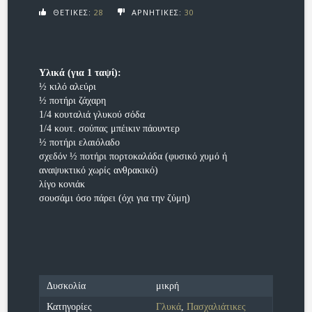
ΘΕΤΙΚΕΣ:
28
ΑΡΝΗΤΙΚΕΣ:
30
Υλικά (για 1 ταψί):
½ κιλό αλεύρι
½ ποτήρι ζάχαρη
1/4 κουταλιά γλυκού σόδα
1/4 κουτ. σούπας μπέικιν πάουντερ
½ ποτήρι ελαιόλαδο
σχεδόν ½ ποτήρι πορτοκαλάδα (φυσικό χυμό ή
αναψυκτικό χωρίς ανθρακικό)
λίγο κονιάκ
σουσάμι όσο πάρει (όχι για την ζύμη)
Δυσκολία
μικρή
Κατηγορίες
Γλυκά
,
Πασχαλιάτικες