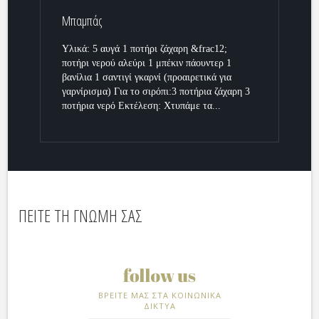
Μπαμπάς
Υλικά: 5 αυγά 1 ποτήρι ζάχαρη &frac12;
ποτήρι νερού αλεύρι 1 μπέκιν πάουντερ 1
βανίλια 1 σαντιγί γκαρνί (προαιρετικά για
γαρνίρισμα) Για το σιρόπι:3 ποτήρια ζάχαρη 3
ποτήρια νερό Εκτέλεση: Χτυπάμε τα...
ΠΕΙΤΕ ΤΗ ΓΝΩΜΗ ΣΑΣ
ΒΡΕΙΤΕ ΜΑΣ ΣΤΑ ΚΟΙΝΩΝΙΚΑ
ΔΙΚΤΥΑ