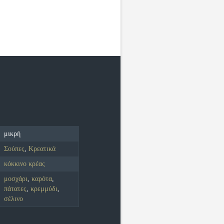
μικρή
Σούπες
,
Κρεατικά
κόκκινο κρέας
μοσχάρι
,
καρότα
,
πάτατες
,
κρεμμύδι
,
σέλινο