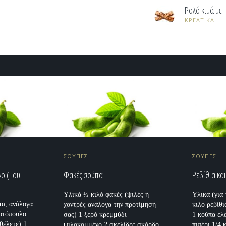
Ρολό κιμά με 
ΚΡΕΑΤΙΚΑ
ΣΟΥΠΕΣ
ΣΟΥΠΕΣ
ο (Του
Φακές σούπα
Ρεβίθια κα
Υλικά ½ κιλό φακές (ψιλές ή
Υλικά (για
μα, ανάλογα
χοντρές ανάλογα την προτίμησή
κιλό ρεβίθ
κοτόπουλο
σας) 1 ξερό κρεμμύδι
1 κούπα ελ
 θέλετε) 1
ψιλοκομμένο 2 σκελίδες σκόρδο
πιπέρι 1/4