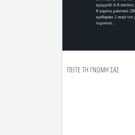
κρεμμύδι 6-8 πατάτες 
8 καρότα μαϊντανό 20
κριθαράκι 2 αυγά τον 
λεμονιού...
ΠΕΙΤΕ ΤΗ ΓΝΩΜΗ ΣΑΣ