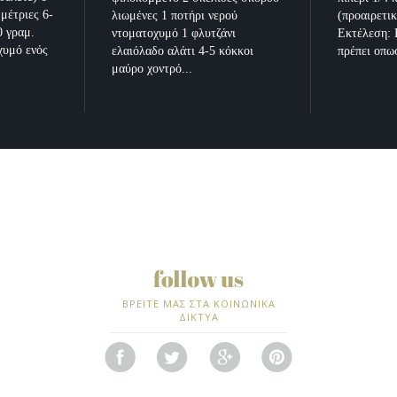
μέτριες 6-
λιωμένες 1 ποτήρι νερού
(προαιρετι
0 γραμ.
ντοματοχυμό 1 φλυτζάνι
Εκτέλεση: 
χυμό ενός
ελαιόλαδο αλάτι 4-5 κόκκοι
πρέπει οπω
μαύρο χοντρό...
ΒΡΕΙΤΕ ΜΑΣ ΣΤΑ ΚΟΙΝΩΝΙΚΑ
ΔΙΚΤΥΑ