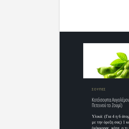
ΣΟΥΠΕΣ
Κοτόσουπα Αυγολέμον
Πετεινού το Ζουμί)
Υλικά: (Για 4 η 6 άτο
με την όρεξη σας) 1 
(κόκκορας, κότα, ο,τι