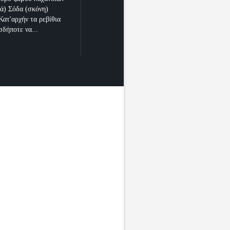
κά) Σόδα (σκόνη)
Κατ'αρχήν τα ρεβίθια
σδήποτε να...