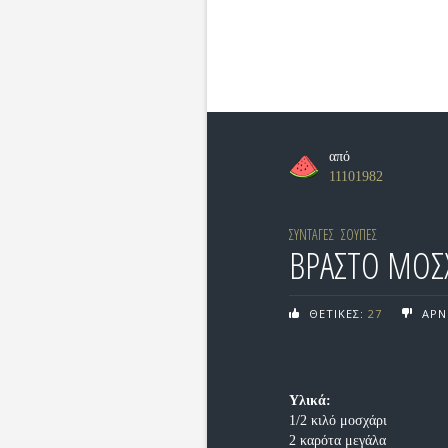
από
11101982
ΣΥΝΤΑΓΕΣ
ΣΟΥΠΕΣ
ΒΡΑΣΤΟ ΜΟΣΧ
ΘΕΤΙΚΕΣ:
27
ΑΡΝ
Υλικά:
1/2 κιλό μοσχάρι
2 καρότα μεγάλα