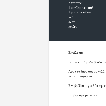
3 πατάτες
1 μεγάλο κρεμμύδι
1 ματσάκι σέλινο
λάδι
αλάτι
πιπέρι
Εκτέλεση:
Σε μια κατσαρόλα βράζουμε
Αφού το ξαφρίσουμε καλά, 
και τα μπαχαρικά.
Σιγοβράζουμε για δύο ώρες
Σερβίρουμε με λεμόνι.