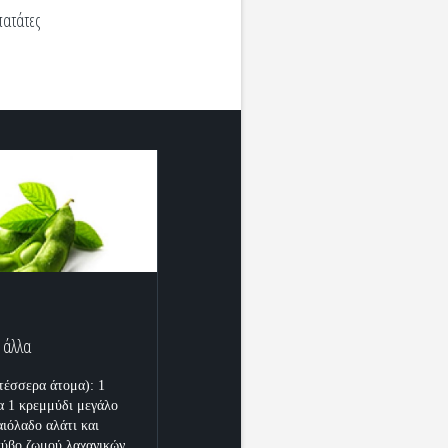
πατάτες
ι άλλα
 τέσσερα άτομα): 1
ια 1 κρεμμύδι μεγάλο
αιόλαδο αλάτι και
 κύβο ζωμού λαχανικών