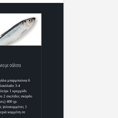
ια με σάλτσα
γάλα μπαρμπούνια 6
ελαιόλαδο 3-4
αλεύρι 1 κρεμμύδι
ο 2 σκελίδες σκόρδο
νες) 400 γρ.
ς ψιλοκομμένες 1
περιά κομμένη σε