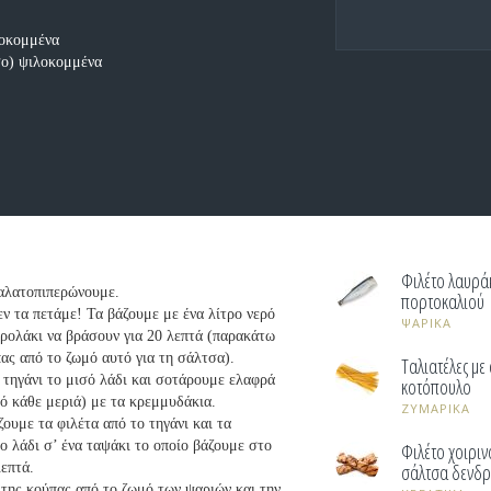
λοκομμένα
σο) ψιλοκομμένα
Φιλέτο λαυρά
 αλατοπιπερώνουμε.
πορτοκαλιού
εν τα πετάμε! Τα βάζουμε με ένα λίτρο νερό
ΨΑΡΙΚΑ
σαρολάκι να βράσουν για 20 λεπτά (παρακάτω
ας από το ζωμό αυτό για τη σάλτσα).
Ταλιατέλες με
 τηγάνι το μισό λάδι και σοτάρουμε ελαφρά
κοτόπουλο
πό κάθε μεριά) με τα κρεμμυδάκια.
ΖΥΜΑΡΙΚΑ
ουμε τα φιλέτα από το τηγάνι και τα
ο λάδι σ’ ένα ταψάκι το οποίο βάζουμε στο
Φιλέτο χοιριν
λεπτά.
σάλτσα δενδ
της κούπας από το ζωμό των ψαριών και την