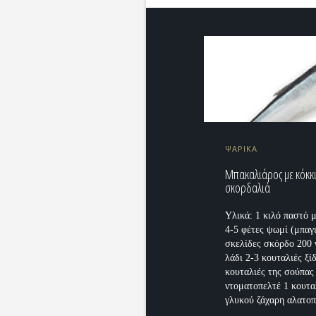
ΨΑΡΙΚΑ
Μπακαλιάρος με κόκκ
σκορδαλιά
Υλικά: 1 κιλό παστό 
4-5 φέτες ψωμί (μπαγι
σκελίδες σκόρδο 200
λάδι 2-3 κουταλιές ξίδ
κουταλιές της σούπας
ντοματοπελτέ 1 κουτα
γλυκού ζάχαρη αλατοπ