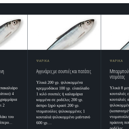
ΨΑΡΙΚΑ
ΨΑΡΙΚΑ
ινη
Αγγινάρες με σουπιές και πατάτες
Μπαρμπούν
ντομάτας
Υλικά 200 γρ. ψιλοκομμένα
μπακαλιάρο
Υλικά 8 με
κρεμμυδάκια 100 γρ. ελαιόλαδο
άτικο) 4
κουταλιές 
1 κιλό σουπιές ή καλαμάρια
 γραμμάρια
κουταλιές 
κομμένα σε ροδέλες 200 γρ.
ι 2
ψιλοκομμέν
άσπρο ξηρό κρασί 200 γρ.
(κοπανισμέ
ντοματούλες ψιλοκομμένες 1
λάκι του
ντοματούλε
κουταλιά ψιλοκομμένο μαϊντανό
ίπερο...
πράσινη πι
600 γρ....
ροδέλες...