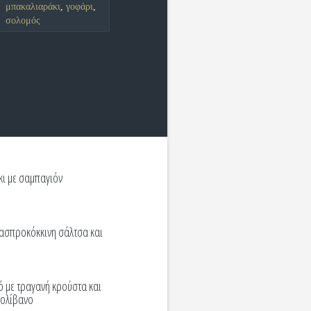
μπακαλιαράκι
,
γοφάρι
,
σολομός
κι με σαμπαγιόν
 ασπροκόκκινη σάλτσα και
ό με τραγανή κρούστα και
ρολίβανο