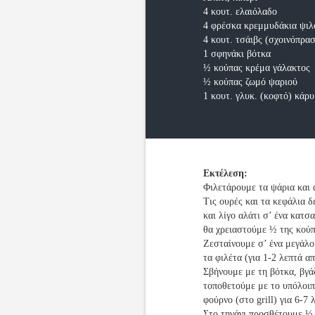
4 κουτ. ελαιόλαδο
4 φρέσκα κρεμμυδάκια ψι
4 κουτ. τσάιβς (σχοινόπρα
1 σφηνάκι βότκα
½ κούπας κρέμα γάλακτος
½ κούπας ζωμό ψαριού
1 κουτ. γλυκ. (κοφτό) κάρυ
Εκτέλεση:
Φιλετάρουμε τα ψάρια και
Τις ουρές και τα κεφάλια δ
και λίγο αλάτι σ’ ένα κατ
θα χρειαστούμε ½ της κούπ
Ζεσταίνουμε σ’ ένα μεγάλο
τα φιλέτα (για 1-2 λεπτά α
Σβήνουμε με τη βότκα, βγάζ
τοποθετούμε με το υπόλοιπ
φούρνο (στο grill) για 6-7 
Στο τηγάνι προσθέτουμε ½ 