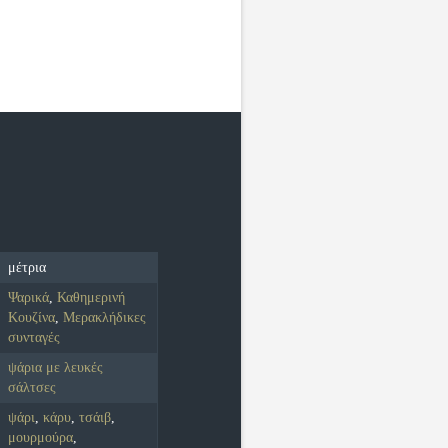
μέτρια
Ψαρικά
,
Καθημερινή
Κουζίνα
,
Μερακλήδικες
συνταγές
ψάρια με λευκές
σάλτσες
ψάρι
,
κάρυ
,
τσάιβ
,
μουρμούρα
,