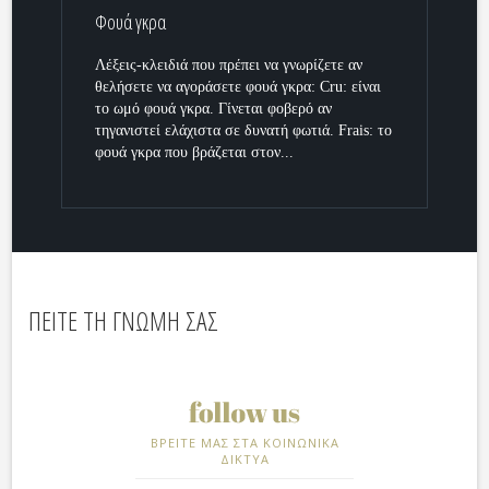
Φουά γκρα
Λέξεις-κλειδιά που πρέπει να γνωρίζετε αν
θελήσετε να αγοράσετε φουά γκρα: Cru: είναι
το ωμό φουά γκρα. Γίνεται φοβερό αν
τηγανιστεί ελάχιστα σε δυνατή φωτιά. Frais: το
φουά γκρα που βράζεται στον...
ΠΕΙΤΕ ΤΗ ΓΝΩΜΗ ΣΑΣ
ΒΡΕΙΤΕ ΜΑΣ ΣΤΑ ΚΟΙΝΩΝΙΚΑ
ΔΙΚΤΥΑ