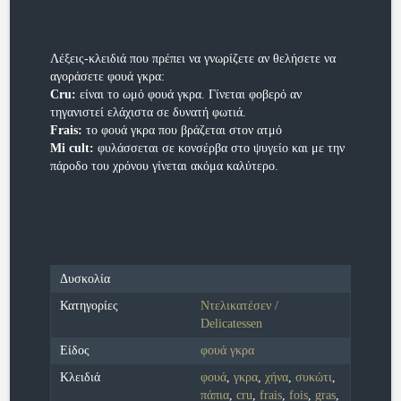
Λέξεις-κλειδιά που πρέπει να γνωρίζετε αν θελήσετε να
αγοράσετε φουά γκρα:
Cru:
είναι το ωμό φουά γκρα. Γίνεται φοβερό αν
τηγανιστεί ελάχιστα σε δυνατή φωτιά.
Frais:
το φουά γκρα που βράζεται στον ατμό
Mi cult:
φυλάσσεται σε κονσέρβα στο ψυγείο και με την
πάροδο του χρόνου γίνεται ακόμα καλύτερο.
Δυσκολία
Κατηγορίες
Ντελικατέσεν /
Delicatessen
Είδος
φουά γκρα
Κλειδιά
φουά
,
γκρα
,
χήνα
,
συκώτι
,
πάπια
,
cru
,
frais
,
fois
,
gras
,