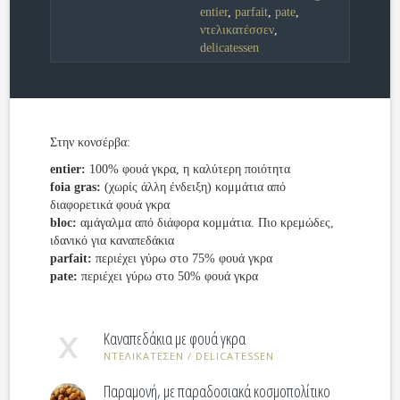
entier
,
parfait
,
pate
,
ντελικατέσσεν
,
delicatessen
Στην κονσέρβα:
entier:
100% φουά γκρα, η καλύτερη ποιότητα
foia gras:
(χωρίς άλλη ένδειξη) κομμάτια από
διαφορετικά φουά γκρα
bloc:
αμάγαλμα από διάφορα κομμάτια. Πιο κρεμώδες,
ιδανικό για καναπεδάκια
parfait:
περιέχει γύρω στο 75% φουά γκρα
pate:
περιέχει γύρω στο 50% φουά γκρα
Καναπεδάκια με φουά γκρα
ΝΤΕΛΙΚΑΤΕΣΕΝ / DELICATESSEN
Παραμονή, με παραδοσιακά κοσμοπολίτικο