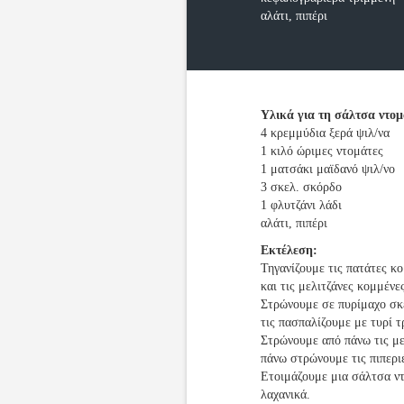
αλάτι, πιπέρι
Υλικά για τη σάλτσα ντο
4 κρεμμύδια ξερά ψιλ/να
1 κιλό ώριμες ντομάτες
1 ματσάκι μαϊδανό ψιλ/νο
3 σκελ. σκόρδο
1 φλυτζάνι λάδι
αλάτι, πιπέρι
Εκτέλεση:
Τηγανίζουμε τις πατάτες κο
και τις μελιτζάνες κομμένε
Στρώνουμε σε πυρίμαχο σκε
τις πασπαλίζουμε με τυρί τ
Στρώνουμε από πάνω τις με
πάνω στρώνουμε τις πιπερι
Ετοιμάζουμε μια σάλτσα ντ
λαχανικά.