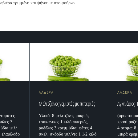
αβιέρα τριμμένη και ψήνουμε στο φούρνο.
ΛΑΔΕΡΑ
ΛΑΔΕΡΑ
Μελιτζάνες γεμιστές με πιπεριές
Αγκινάρες 
ντομάτες
Υλικά: 8 μελιτζάνες μακριές
(προετοιμασ
γάλες 3
τσακώνικες 1 κιλό πιπεριές,
κρασί ροζέ 
μύδια ψιλ/
ροδέλες 3 κρεμμύδια, φέτες 4
4 άτομα: 8 
λ. ελαιόλαδο
σκελ. σκόρδο ψιλ/νες 1 1/2 κιλό
μικρά κρεμ