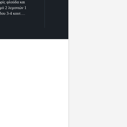
ωρίς φλούδα και
μό 2 λεμονιών 1
ου 3-4 κουτ....