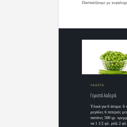
Πασπαλίζουμε με κεφαλογρ
ΛΑΔΕΡΑ
Γεμιστά λαδερά
Υλικά για 6 άτομα: 6 
μεγάλες 6 πιπεριές με
πατάτες 500 γρ. κρεμ
να 1 1/2 φλ. ρύζι 2 φ