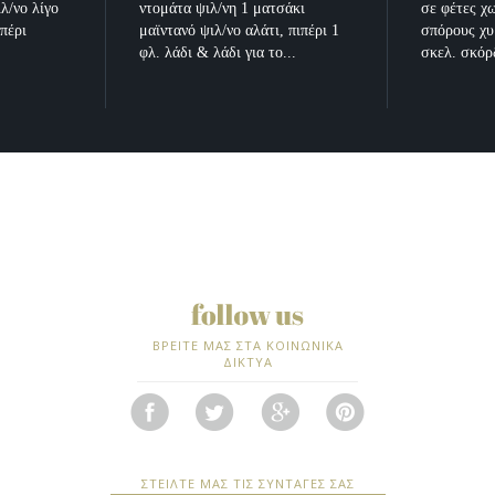
λ/νο λίγο
ντομάτα ψιλ/νη 1 ματσάκι
σε φέτες χ
ιπέρι
μαϊντανό ψιλ/νο αλάτι, πιπέρι 1
σπόρους χυ
φλ. λάδι & λάδι για το...
σκελ. σκόρδ
ΒΡΕΙΤΕ ΜΑΣ ΣΤΑ ΚΟΙΝΩΝΙΚΑ
ΔΙΚΤΥΑ
ΣΤΕΙΛΤΕ ΜΑΣ ΤΙΣ ΣΥΝΤΑΓΕΣ ΣΑΣ