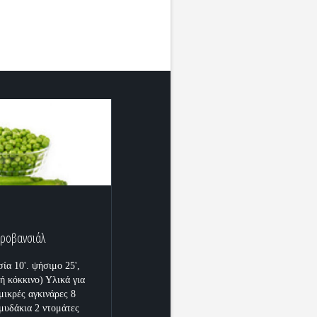
Προβανσιάλ
ία 10'. ψήσιμο 25',
ή κόκκινο) Υλικά για
μικρές αγκινάρες 8
μυδάκια 2 ντομάτες