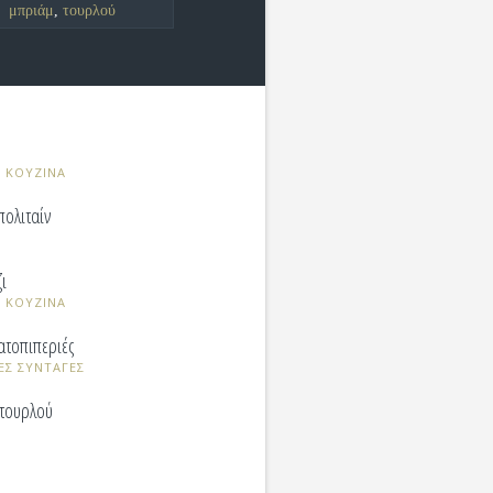
μπριάμ
,
τουρλού
 ΚΟΥΖΙΝΑ
πολιταίν
ζι
 ΚΟΥΖΙΝΑ
ατοπιπεριές
ΕΣ ΣΥΝΤΑΓΕΣ
 τουρλού