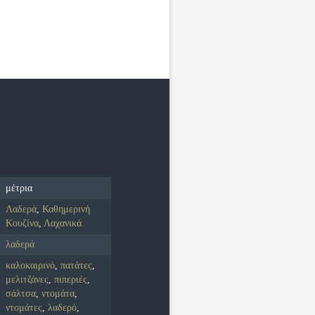
μέτρια
Λαδερά
,
Καθημερινή
Κουζίνα
,
Λαχανικά
λαδερά
καλοκαιρινό
,
πατάτες
,
μελιτζάνες
,
πιπεριές
,
σάλτσα
,
ντομάτα
,
ντομάτες
,
λαδερό
,