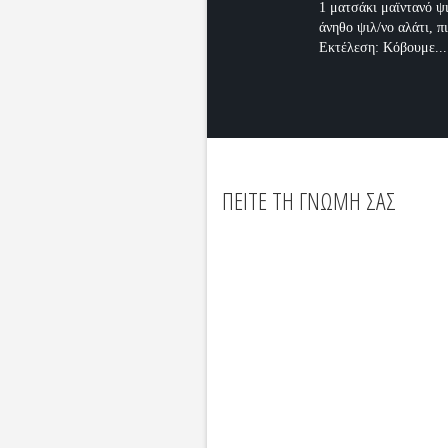
1 ματσάκι μαϊντανό ψι
άνηθο ψιλ/νο αλάτι, π
Εκτέλεση: Κόβουμε...
ΠΕΙΤΕ ΤΗ ΓΝΩΜΗ ΣΑΣ