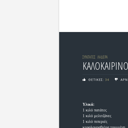
ΣΥΝΤΑΓΕΣ
ΛΑΔΕΡΑ
ΚΑΛΟΚΑΙΡΙΝ
ΘΕΤΙΚΕΣ:
34
ΑΡΝ
Υλικά:
1 κιλό πατάτες
1 κιλό μελιτζάνες
1 κιλό πιπεριές
κεφαλογραβιέρα τριμμένη