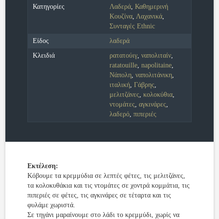
Κατηγορίες
Λαδερά
,
Καθημερινή
Κουζίνα
,
Λαχανικά
,
Συνταγές Ethnic
Είδος
λαδερά
Κλειδιά
ρατατούιγ
,
ναπολιταίν
,
ratatouille
,
napolitaine
,
Νάπολη
,
ναπολιτάνικη
,
ιταλική
,
Γάβρης
,
μελιτζάνες
,
κολοκύθια
,
ντομάτες
,
αγκινάρες
,
λαδερό
,
πιπεριές
Εκτέλεση:
Κόβουμε τα κρεμμύδια σε λεπτές φέτες, τις μελιτζάνες,
τα κολοκυθάκια και τις ντομάτες σε χοντρά κομμάτια, τις
πιπεριές σε φέτες, τις αγκινάρες σε τέταρτα και τις
φυλάμε χωριστά.
Σε τηγάνι μαραίνουμε στο λάδι το κρεμμύδι, χωρίς να