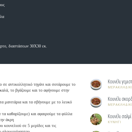
ους
λλα
αρτο, διαστάσεων 30Χ30 εκ.
Κουνέλι γεμισ
ο σε αντικολλητικό τηγάνι και σοτάρουμε το
ΜΕΡΑΚΛΗΔΙΚ
 καλά, το βγάζουμε και το αφήνουμε στην
Κουνέλι σκορ
 τα μανιτάρια και τα σβήνουμε με το λευκό
ΜΕΡΑΚΛΗΔΙΚ
ν τα καθαρίζουμε) και αφαιρούμε τα φύλλα
Κουνέλι σαλμί
την άκρη
ΚΥΝΗΓΙ
υ κουνελιού σε 5 μερίδες και τις
υ αλουμινόχαρτου