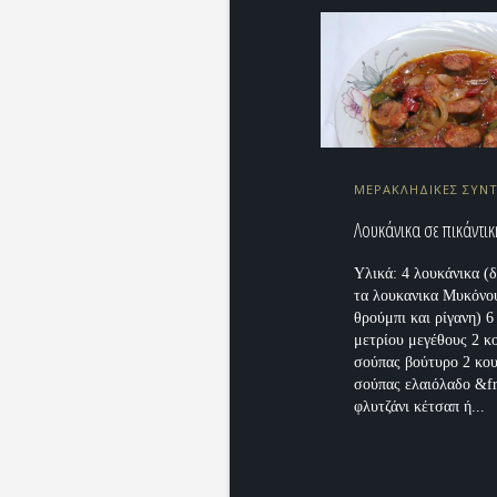
ΜΕΡΑΚΛΗΔΙΚΕΣ ΣΥΝ
Λουκάνικα σε πικάντι
Υλικά: 4 λουκάνικα (
τα λουκανικα Μυκόνο
θρούμπι και ρίγανη) 6
μετρίου μεγέθους 2 κ
σούπας βούτυρο 2 κου
σούπας ελαιόλαδο &fr
φλυτζάνι κέτσαπ ή...