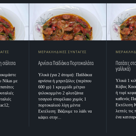
ΤΑΓΕΣ
ΜΕΡΑΚΛΗΔΙΚΕΣ ΣΥΝΤΑΓΕΣ
ΜΕΡΑΚΛΗΔ
κη σάλτσα
Αρνίσια Παϊδάκια Πορτοκαλάτα
Πατάτες στ
γαλλικά)
δοκιμάστε
Υλικά (για 2 άτομα): Παϊδάκια
Υλικά 1 κι
υ Nikas με
αρνίσια ή μπριτζόλες (περίπου
Κύβος Kno
 πατάτες
600 γρ) 1 κρεμμύδι μέτριο
ή τυρί κεφ
ουταλιές
ψιλοκομμένο 2 φλυτζάνια
καθενός Πα
ταλιές
τσαγιού σπορέλαιο χυμός 1
Εκτέλεση 
ac12;
πορτοκαλιού λίγη μέντα
λεπτές τις
Εκτέλεση: Βάζουμε το λάδι να
ένα κατσαρο
κάψει στην...