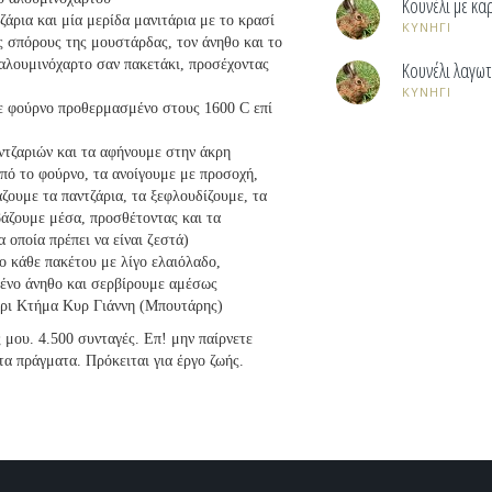
Κουνέλι με κα
άρια και μία μερίδα μανιτάρια με το κρασί
ΚΥΝΗΓΙ
ς σπόρους της μουστάρδας, τον άνηθο και το
ε αλουμινόχαρτο σαν πακετάκι, προσέχοντας
Κουνέλι λαγω
ΚΥΝΗΓΙ
ε φούρνο προθερμασμένο στους 1600 C επί
ντζαριών και τα αφήνουμε στην άκρη
πό το φούρνο, τα ανοίγουμε με προσοχή,
ζουμε τα παντζάρια, τα ξεφλουδίζουμε, τα
βάζουμε μέσα, προσθέτοντας και τα
 οποία πρέπει να είναι ζεστά)
ο κάθε πακέτου με λίγο ελαιόλαδο,
ένο άνηθο και σερβίρουμε αμέσως
ρι Κτήμα Κυρ Γιάννη (Μπουτάρης)
ς μου. 4.500 συνταγές. Επ! μην παίρνετε
τα πράγματα. Πρόκειται για έργο ζωής.