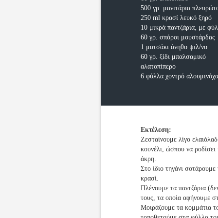
500 γρ. μανιτάρια πλευρώτ
250 ml κρασί λευκό ξηρό
10 μικρά παντζάρια, με φύ
60 γρ. σπόροι μουστάρδας
1 ματσάκι άνηθο ψιλ/νο
60 γρ. ξίδι μπαλσαμικό
αλατοπίπερο
6 φύλλα χοντρό αλουμινόχ
Εκτέλεση:
Ζεσταίνουμε λίγο ελαιόλαδ
κουνέλι, ώσπου να ροδίσει
άκρη.
Στο ίδιο τηγάνι σοτάρουμε
κρασί.
Πλένουμε τα παντζάρια (δε
τους, τα οποία αφήνουμε σ
Μοιράζουμε τα κομμάτια το
τοποθετούμε στα φύλλα το