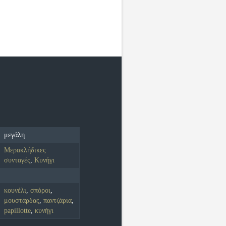
μεγάλη
Μερακλήδικες
συνταγές
,
Κυνήγι
κουνέλι
,
σπόροι
,
μουστάρδας
,
παντζάρια
,
papillotte
,
κυνήγι