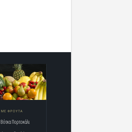
Η ΜΕ ΦΡΟΥΤΑ
 Βότκα Πορτοκάλι