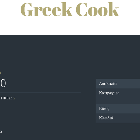
Α
ΤΟ
Δυσκολία
Κατηγορίες
ΤΙΚΕΣ:
2
Είδος
Κλειδιά
να