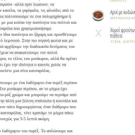
(ΜΕΝΟΥ)
πιρούνι -αλλά πρίν λιώσουν, τα
 κανέλα, τα γαρίφαλα, τις φλούδες από το
Αρνί με κυδών
 τα πολτοποιούμε σε ένα πολυμηχάνημα ή
ΜΕΡΑΚΛΗΔΙΚ
 με μια κούπα την ποσότητα του πολτού και
τσαρόλα που χρησιμοποιήσαμε
Χυμοί φρούτων
πάθετε
ν ίδια ποσότητα σε ζάχαρη και προσθέτουμε
μό λεμονιού. Στην πιο σιγανή φωτιά και με
ΥΓΕΙΑ, ΔΙΑΤΡ
τά αρχίζουμε την διαδικασία δεσίματος του
νέχεια να ανακατεύουμε τον πολτό
προς το τέλος του μισάωρου, αλλά θα πρέπει
τι έχει την ιδιότητα ο καυτός χυλός να
οιείστε μια σίτα κατσαρόλας.
πτουμε με ένα λαδόχαρτο ένα πυρέξ περίπου
 Στο μισάωρο περίπου, αν το μίγμα έχει
λο-ρόζ χρώμα και μπορούμε να περνάμε από
την άλλη μια ξύλινη σπάτουλα ή κουτάλα και
 τον πάτο δημιουργώντας έναν διάδρομο που
ς κατσαρόλας, τότε κρατάμε το μίγμα πάνω
υνεχώς για 3-5 λεπτά ακόμη.
ο λαδόχαρτο του πυρέξ. Το απλώνουμε και