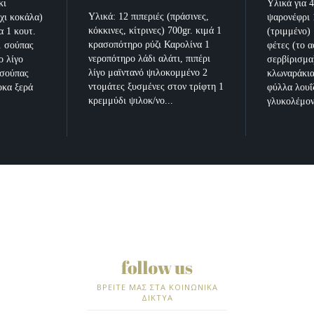
κι
Υλικά για 4
Υλικά: 12 πιπεριές (πράσινες,
όχι κοκάλα)
ψαρονέφρι 
κόκκινες, κίτρινες) 700gr. κιμά 1
α 1 κουτ.
(τριμμένο)
κρασοπότηρο ρύζι Καρολίνα 1
. σούπας
φέτες (το α
νεροπότηρο λάδι αλάτι, πιπέρι
ο λίγο
σερβίρισμα
λίγο μαϊντανό ψιλοκομμένο 2
 σούπας
κλωναράκια
ντομάτες ξυσμένες στον τρίφτη 1
οκα ξερά
φύλλα λουΐ
κρεμμύδι ψιλοκ/νο...
γλυκολέμον
ΒΡΕΙΤΕ ΜΑΣ ΣΤΑ ΚΟΙΝΩΝΙΚΑ
ΔΙΚΤΥΑ