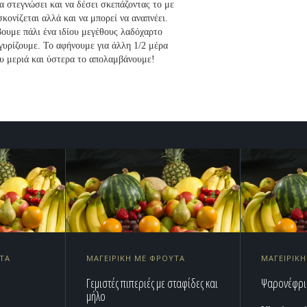
α στεγνώσει και να δέσει σκεπάζοντας το με
σκονίζεται αλλά και να μπορεί να αναπνέει.
βουμε πάλι ένα ιδίου μεγέθους λαδόχαρτο
γυρίζουμε. Το αφήνουμε για άλλη 1/2 μέρα
ου μεριά και ύστερα το απολαμβάνουμε!
ΥΤΑ
ΜΑΓΕΙΡΙΚΗ ΜΕ ΦΡΟΥΤΑ
ΜΑΓΕΙΡΙΚ
Γεμιστές πιπεριές με σταφίδες και
Ψαρονέφρι
μήλο