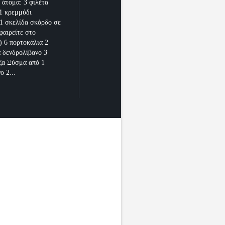
 άτομα: 3 φιλέτα
1 κρεμμύδι
 1 σκελίδα σκόρδο σε
φαιρείτε στο
) 6 πορτοκάλια 2
 δενδρολίβανο 3
ζα Ξύσμα από 1
ο 2...