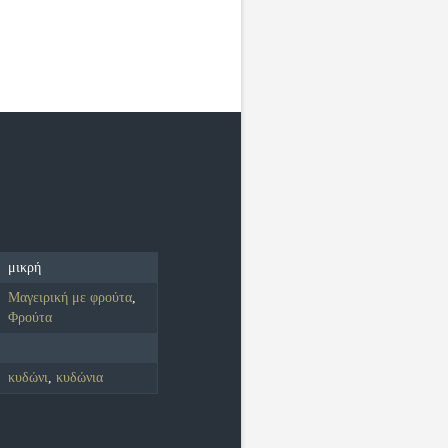
μικρή
Μαγειρική με φρούτα
,
Φρούτα
κυδώνι
,
κυδώνια