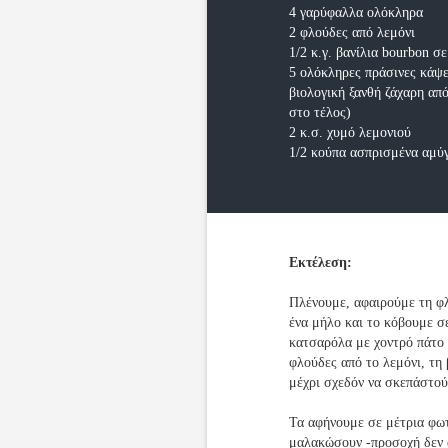
4 γαρύφαλλα ολόκληρα
2 φλούδες από λεμόνι
1/2 κ.γ. βανίλια bourbon σ
5 ολόκληρες πράσινες κάψ
βιολογική ξανθή ζάχαρη απ
στο τέλος)
2 κ.σ. χυμό λεμονιού
1/2 κούπα ασπρισμένα αμύγ
Εκτέλεση:
Πλένουμε, αφαιρούμε τη φ
ένα μήλο και το κόβουμε σ
κατσαρόλα με χοντρό πάτο 
φλούδες από το λεμόνι, τη
μέχρι σχεδόν να σκεπάστού
Τα αφήνουμε σε μέτρια φω
μαλακώσουν -προσοχή δεν α