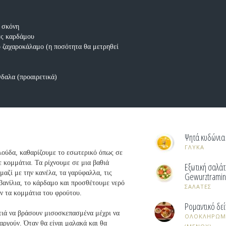
ε σκόνη
ες καρδάμου
ό ζαχαροκάλαμο (η ποσότητα θα μετρηθεί
δαλα (προαιρετικά)
Ψητά κυδώνια
ΓΛΥΚΑ
λούδα, καθαρίζουμε το εσωτερικό όπως σε
ε κομμάτια. Τα ρίχνουμε σε μια βαθιά
Εξωτική σαλά
μαζί με την κανέλα, τα γαρύφαλλα, τις
Gewurztramin
 βανίλια, το κάρδαμο και προσθέτουμε νερό
ΣΑΛΑΤΕΣ
ν τα κομμάτια του φρούτου.
Ρομαντικό δεί
τιά να βράσουν μισοσκεπασμένα μέχρι να
ΟΛΟΚΛΗΡΩΜΕ
ργούν. Όταν θα είναι μαλακά και θα