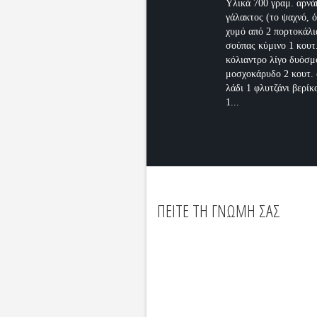
Υλικά 700 γραμ. αρνά
γάλακτος (το ψαχνό, 
χυμό από 2 πορτοκάλι
σούπας κύμινο 1 κουτ
κόλιαντρο λίγο δυόσμ
μοσχοκάρυδο 2 κουτ.
λάδι 1 φλυτζάνι βερίκ
1...
ΠΕΙΤΕ ΤΗ ΓΝΩΜΗ ΣΑΣ