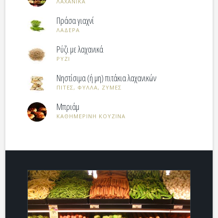
ΛΑΧΑΝΙΚΑ
Πράσα γιαχνί
ΛΑΔΕΡΑ
Ρύζι με λαχανικά
ΡΥΖΙ
Νηστίσιμα (ή μη) πιτάκια λαχανικών
ΠΙΤΕΣ, ΦΥΛΛΑ, ΖΥΜΕΣ
Μπριάμ
ΚΑΘΗΜΕΡΙΝΗ ΚΟΥΖΙΝΑ