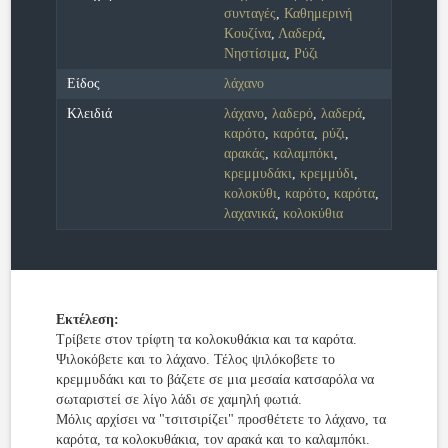
συνταγές
,
Καθημερινή
Κουζίνα
,
Λαδερά
,
Νηστίσιμα
,
Ρύζι
Είδος
λάχανο
Κλειδιά
λάχανο
,
λαδερό
,
λαδερά
,
καρότο
,
καρότα
,
ρύζι
,
αρακάς
,
καλαμπόκι
,
κρεμμυδάκι
,
κρεμμύδι
,
κολοκύθι
,
καρότο
,
καρότα
,
λαχανικά
,
κολοκύθια
Εκτέλεση:
Τρίβετε στον τρίφτη τα κολοκυθάκια και τα καρότα.
Ψιλοκόβετε και το λάχανο. Τέλος ψιλόκοβετε το
κρεμμυδάκι και το βάζετε σε μια μεσαία κατσαρόλα να
σωταριστεί σε λίγο λάδι σε χαμηλή φωτιά.
Μόλις αρχίσει να "τσιτσιρίζει" προσθέτετε το λάχανο, τα
καρότα, τα κολοκυθάκια, τον αρακά και το καλαμπόκι.