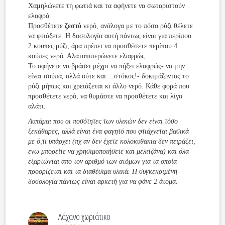
Χαμηλώνετε τη φωτιά και τα αφήνετε να σωταριστούν
ελαφρά.
Προσθέτετε
ζεστό
νερό, ανάλογα με το πόσο ρύζι θέλετε
να φτιάξετε. Η δοσολογία αυτή πάντως είναι για περίπου
2 κουπες ρύζι, άρα πρέπει να προσθέσετε περίπου 4
κούπες νερό. Αλατοπιπερώνετε ελαφρώς.
Το αφήνετε να βράσει μέχρι να πήξει ελαφρώς- να μην
είναι σούπα, αλλά ούτε και ...στόκος!- δοκιμάζοντας το
ρύζι μήπως και χρειάζεται κι άλλο νερό. Κάθε φορά που
προσθέτετε νερό, να θυμάστε να προσθέτετε και λίγο
αλάτι.
Λυπάμαι που οι ποσότητες των υλικών δεν είναι τόσο
ξεκάθαρες, αλλά είναι ένα φαγητό που φτιάχνεται βασικά
με ό,τι υπάρχει (πχ αν δεν έχετε κολοκυθακια δεν πειράζει,
ενω μπορείτε να χρησιμοποιήσετε και μελιτζάνα) και όλα
εξαρτώνται απο τον αριθμό των ατόμων για τα οποία
προορίζεται και τα διαθέσιμα υλικά. Η συγκεκριμένη
δοσολογία πάντως είναι αρκετή για να φάνε 2 άτομα.
Λάχανο χωριάτικο