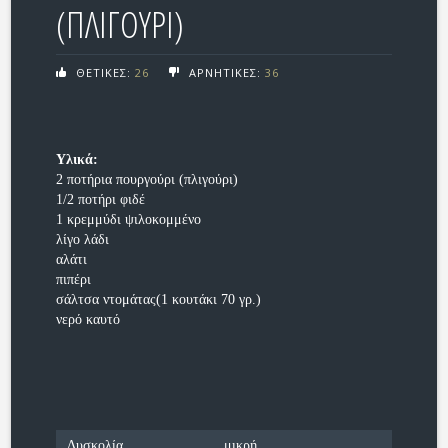
(ΠΛΙΓΟΥΡΙ)
ΘΕΤΙΚΕΣ:
26
ΑΡΝΗΤΙΚΕΣ:
36
Υλικά:
2 ποτήρια πουργούρι (πλιγούρι)
1/2 ποτήρι φιδέ
1 κρεμμύδι ψιλοκομμένο
λίγο λάδι
αλάτι
πιπέρι
σάλτσα ντομάτας(1 κουτάκι 70 γρ.)
νερό καυτό
Δυσκολία
μικρή